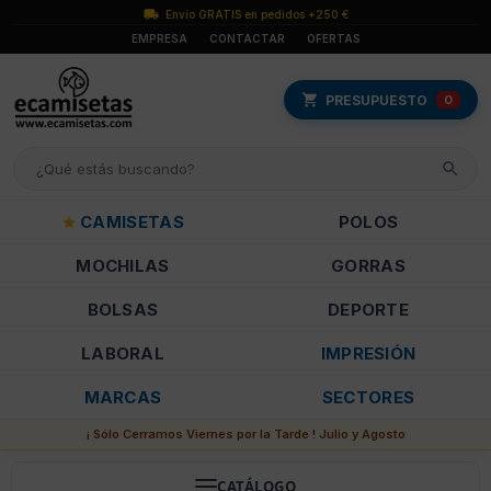
Envío GRATIS en pedidos +250 €
EMPRESA
CONTACTAR
OFERTAS
PRESUPUESTO
0
CAMISETAS
POLOS
MOCHILAS
GORRAS
BOLSAS
DEPORTE
LABORAL
IMPRESIÓN
MARCAS
SECTORES
¡ Sólo Cerramos Viernes por la Tarde ! Julio y Agosto
CATÁLOGO