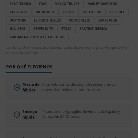
IKEA IBERICA
FNAC
VOLVO TRUCKS
HARLEY DAVIDSON
ENERGIZER
BIC IBERICA
REPSOL
DECATHLON
RED BULL
SOFTONIC
EL CORTE INGLÉS
VIAMICHELIN
CARREFOUR
BLU:SENS
ZEPPELIN TV
ETOSA
BANTECT IBERICA
CARTAGENA PUERTO DE CULTURAS
...y cientos de empresas, asociaciones, clubes deportivos y organismos que confían
en nosotros cada año.
POR QUÉ ELEGIRNOS
Precio de
Al ser fabricantes directos, ofrecemos precios
mayoristas reales sin intermediarios.
fábrica
Entrega
Plazos de entrega ágiles. Envíos a toda España y
Europa en 24-72 horas.
rápida