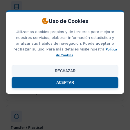
Bordado
Uso de Cookies
Acabado premium cosido directamente sobre la prenda con hilo de alta
calidad. Máxima durabilidad, presencia corporativa y tacto de
Utilizamos cookies propias y de terceros para mejorar
distinción. Ideal para polos, camisas, gorras y ropa laboral con
nuestros servicios, elaborar información estadística y
logotipos de empresa.
analizar sus hábitos de navegación. Puede
aceptar
o
rechazar
su uso. Para más detalles visite nuestra
Política
.
de Cookies
RECHAZAR
Vinilo térmico
Corte y aplicación de vinilo textil mediante plotter y prensa de calor.
ACEPTAR
Amplia gama de colores, acabados metalizados, fluorescentes y
reflectantes. Perfecto para nombres, dorsales, numeraciones y
pequeñas series personalizadas.
Transfer / Plastisol