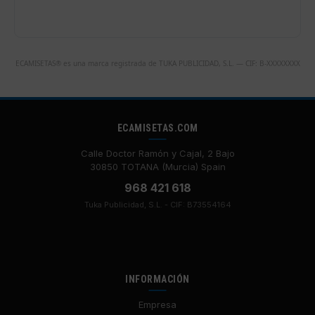
ECAMISETAS® es una marca registrada de TUKA PUBLICIDAD, S.L. — CIF: B-XXXXXXXX
ECAMISETAS.COM
Calle Doctor Ramón y Cajal, 2 Bajo
30850 TOTANA (Murcia) Spain
968 421 618
Tuka Publicidad, S.L. - CIF: B73554164
INFORMACIÓN
Empresa