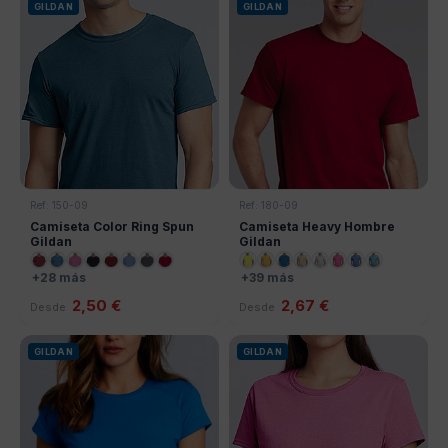
GILDAN
GILDAN
Ref: 150-09
Ref: 180-09
Camiseta Color Ring Spun
Camiseta Heavy Hombre
Gildan
Gildan
+28 más
+39 más
2,50 €
2,67 €
Desde
Desde
GILDAN
GILDAN