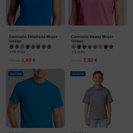
Ref: 131-09
Ref: 194-09
Camiseta Entallada Mujer
Camiseta Heavy Mujer
Gildan
Gildan
+10 más
+3 más
2,69 €
2,82 €
Desde
Desde
GILDAN
GILDAN
Ref: 102-09
Ref: 589-09