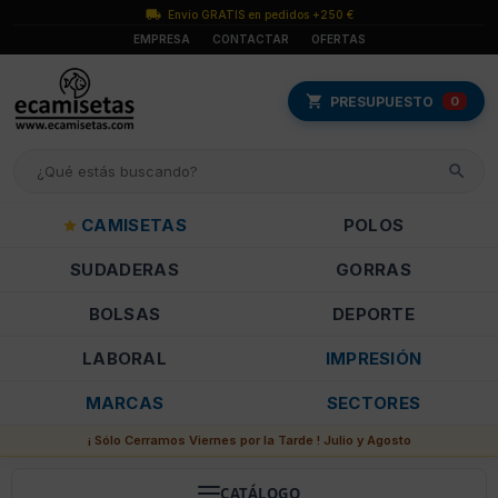
Envío GRATIS en pedidos +250 €
EMPRESA
CONTACTAR
OFERTAS
PRESUPUESTO
0
CAMISETAS
POLOS
SUDADERAS
GORRAS
BOLSAS
DEPORTE
LABORAL
IMPRESIÓN
MARCAS
SECTORES
¡ Sólo Cerramos Viernes por la Tarde ! Julio y Agosto
CATÁLOGO