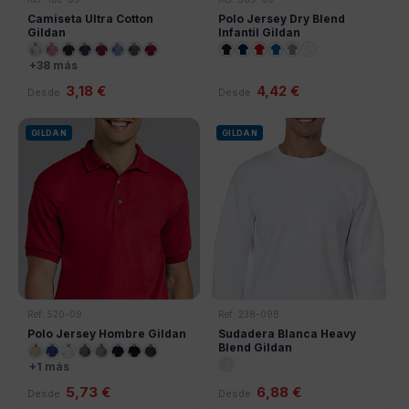
Camiseta Ultra Cotton
Polo Jersey Dry Blend
Gildan
Infantil Gildan
+38 más
3,18 €
4,42 €
Desde
Desde
GILDAN
GILDAN
Ref: 520-09
Ref: 238-09B
Polo Jersey Hombre Gildan
Sudadera Blanca Heavy
Blend Gildan
+1 más
5,73 €
6,88 €
Desde
Desde