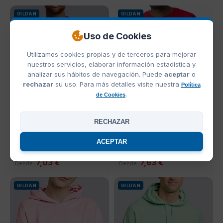
GILDAN
GILDAN
Uso de Cookies
Utilizamos cookies propias y de terceros para mejorar
nuestros servicios, elaborar información estadística y
analizar sus hábitos de navegación. Puede
aceptar
o
rechazar
su uso. Para más detalles visite nuestra
Política
.
de Cookies
Ref: 171-09
Ref: 238-09
RECHAZAR
Camiseta Manga Larga
Sudadera Color Heavy
Ultra Gildan
Blend Gildan
ACEPTAR
+12 más
+21 más
7,03 €
7,63 €
Desde
Desde
GILDAN
GILDAN