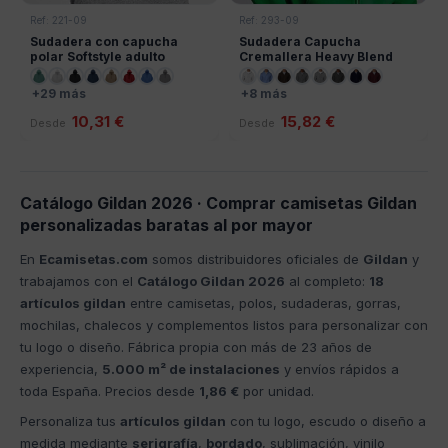
Ref: 221-09
Ref: 293-09
Sudadera con capucha
Sudadera Capucha
polar Softstyle adulto
Cremallera Heavy Blend
Gildan
Gildan
+29 más
+8 más
10,31 €
15,82 €
Desde
Desde
Catálogo Gildan 2026 · Comprar camisetas Gildan
personalizadas baratas al por mayor
En
Ecamisetas.com
somos distribuidores oficiales de
Gildan
y
trabajamos con el
Catálogo Gildan 2026
al completo:
18
artículos gildan
entre camisetas, polos, sudaderas, gorras,
mochilas, chalecos y complementos listos para personalizar con
tu logo o diseño. Fábrica propia con más de 23 años de
experiencia,
5.000 m² de instalaciones
y envíos rápidos a
toda España. Precios desde
1,86 €
por unidad.
Personaliza tus
artículos gildan
con tu logo, escudo o diseño a
medida mediante
serigrafía
,
bordado
, sublimación, vinilo