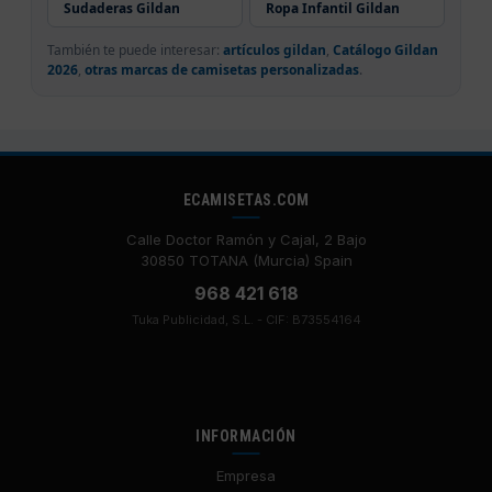
Sudaderas Gildan
Ropa Infantil Gildan
También te puede interesar:
artículos gildan
,
Catálogo Gildan
2026
,
otras marcas de camisetas personalizadas
.
ECAMISETAS.COM
Calle Doctor Ramón y Cajal, 2 Bajo
30850 TOTANA (Murcia) Spain
968 421 618
Tuka Publicidad, S.L. - CIF: B73554164
INFORMACIÓN
Empresa