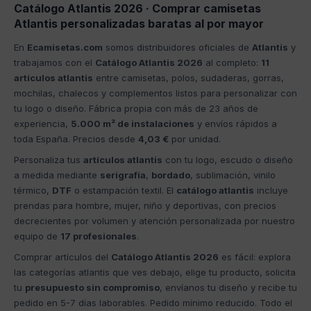
Catálogo Atlantis 2026 · Comprar camisetas
Atlantis personalizadas baratas al por mayor
En
Ecamisetas.com
somos distribuidores oficiales de
Atlantis
y
trabajamos con el
Catálogo Atlantis 2026
al completo:
11
artículos atlantis
entre camisetas, polos, sudaderas, gorras,
mochilas, chalecos y complementos listos para personalizar con
tu logo o diseño. Fábrica propia con más de 23 años de
experiencia,
5.000 m² de instalaciones
y envíos rápidos a
toda España. Precios desde
4,03 €
por unidad.
Personaliza tus
artículos atlantis
con tu logo, escudo o diseño
a medida mediante
serigrafía
,
bordado
, sublimación, vinilo
térmico,
DTF
o estampación textil. El
catálogo atlantis
incluye
prendas para hombre, mujer, niño y deportivas, con precios
decrecientes por volumen y atención personalizada por nuestro
equipo de
17 profesionales
.
Comprar artículos del
Catálogo Atlantis 2026
es fácil: explora
las categorías atlantis que ves debajo, elige tu producto, solicita
tu
presupuesto sin compromiso
, envíanos tu diseño y recibe tu
pedido en 5-7 días laborables. Pedido mínimo reducido. Todo el