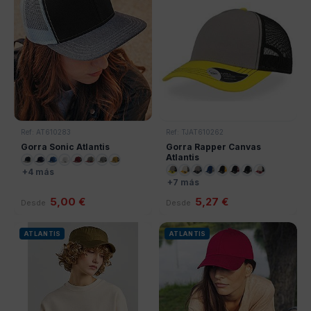
Ref: AT610283
Ref: TJAT610262
Gorra Sonic Atlantis
Gorra Rapper Canvas
Atlantis
+4 más
+7 más
5,00 €
5,27 €
Desde
Desde
ATLANTIS
ATLANTIS