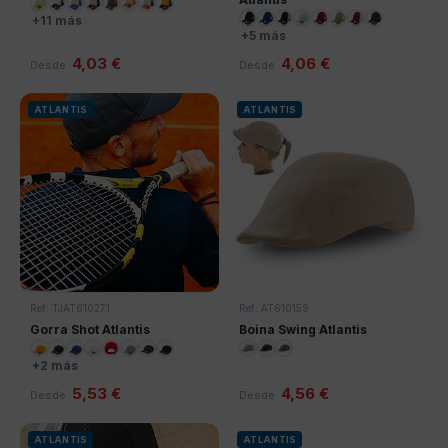
+11 más
+5 más
4,03 €
4,06 €
Desde
Desde
ATLANTIS
ATLANTIS
Ref: TJAT610271
Ref: AT610159
Gorra Shot Atlantis
Boina Swing Atlantis
+2 más
5,53 €
4,56 €
Desde
Desde
ATLANTIS
ATLANTIS