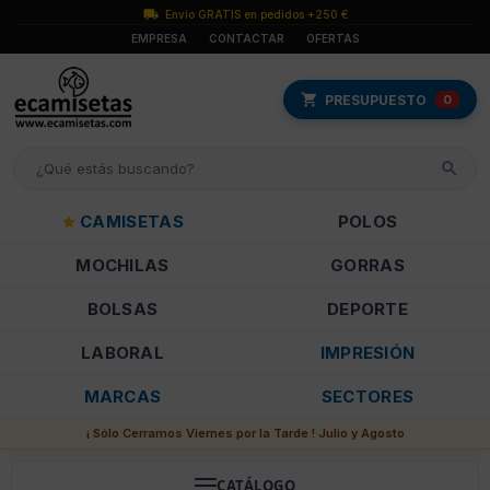
Envío GRATIS en pedidos +250 €
EMPRESA
CONTACTAR
OFERTAS
PRESUPUESTO
0
CAMISETAS
POLOS
MOCHILAS
GORRAS
BOLSAS
DEPORTE
LABORAL
IMPRESIÓN
MARCAS
SECTORES
¡ Sólo Cerramos Viernes por la Tarde ! Julio y Agosto
CATÁLOGO