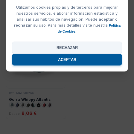
Gorra Organica Recy Three
Gorra Rainy S Impermeable
Atlantis
Atlantis
Utilizamos cookies propias y de terceros para mejorar
nuestros servicios, elaborar información estadística y
analizar sus hábitos de navegación. Puede
aceptar
o
6,98 €
7,78 €
Desde
Desde
rechazar
su uso. Para más detalles visite nuestra
Política
.
de Cookies
ATLANTIS
RECHAZAR
ACEPTAR
Ref: TJAT610266
Gorra Whippy Atlantis
8,06 €
Desde