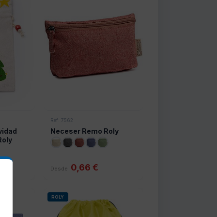
Ref: 7562
vidad
Neceser Remo Roly
Roly
0,66 €
Desde
ROLY