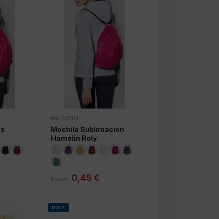
Ref: SB7114
es
Mochila Sublimacion
Hamelin Roly
0,45 €
Desde
ROLY