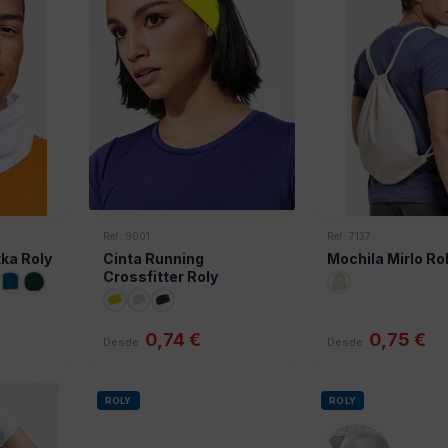
Ref: 9001
Ref: 7137
ka Roly
Cinta Running
Mochila Mirlo Ro
Crossfitter Roly
0,74 €
0,75 €
Desde
Desde
ROLY
ROLY