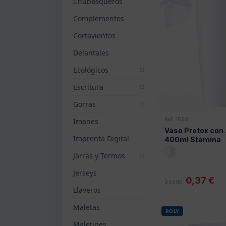
Chubasqueros
Complementos
Cortavientos
Delantales
Ecológicos
Escritura
Gorras
Ref: 1698
Imanes
Vaso Pretox con 
Imprenta Digital
400ml Stamina
Jarras y Termos
Jerseys
0,37 €
Desde
Llaveros
Maletas
ROLY
Maletines