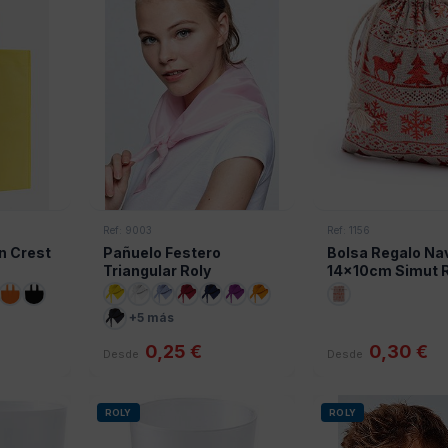
Ref: 9003
Ref: 1156
n Crest
Pañuelo Festero
Bolsa Regalo Na
Triangular Roly
14x10cm Simut R
+5 más
0,25 €
0,30 €
Desde
Desde
ROLY
ROLY