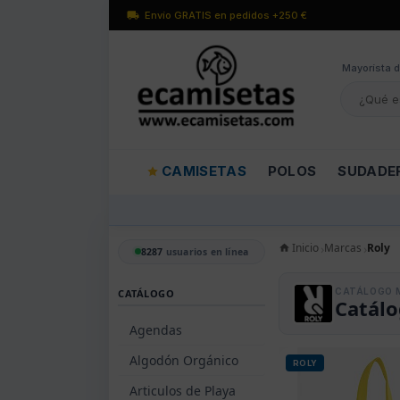
Envío GRATIS en pedidos +250 €
Mayorísta d
CAMISETAS
POLOS
SUDADE
Inicio
Marcas
Roly
8287
usuarios en línea
CATÁLOGO 
CATÁLOGO
Catálo
Agendas
Algodón Orgánico
ROLY
Articulos de Playa