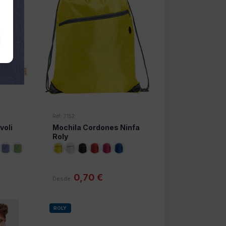
Ref: 7152
voli
Mochila Cordones Ninfa
Roly
0,70 €
Desde
ROLY