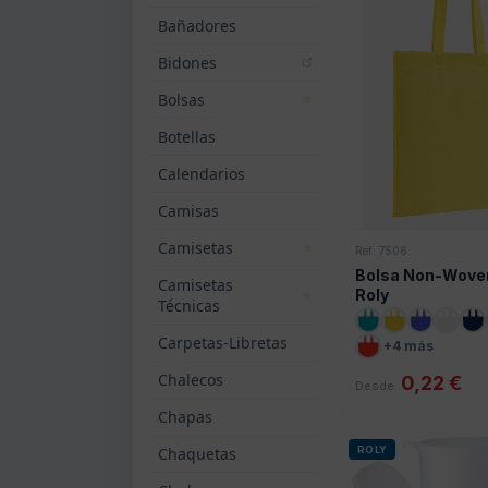
Bañadores
Bidones
Bolsas
Botellas
Calendarios
Camisas
Camisetas
Ref: 7506
Bolsa Non-Wove
Camisetas
Roly
Técnicas
Carpetas-Libretas
+4 más
Chalecos
0,22 €
Desde
Chapas
Chaquetas
ROLY