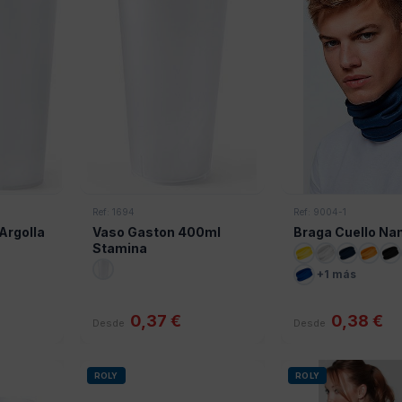
Ref: 1694
Ref: 9004-1
Argolla
Vaso Gaston 400ml
Braga Cuello Na
Stamina
+1 más
0,37 €
0,38 €
Desde
Desde
ROLY
ROLY