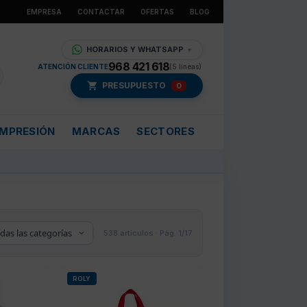
EMPRESA
CONTACTAR
OFERTAS
BLOG
HORARIOS Y WHATSAPP
▼
968 421 618
ATENCIÓN CLIENTE
(5 líneas)
PRESUPUESTO
0
IMPRESIÓN
MARCAS
SECTORES
538 artículos · Pág. 1/17
ROLY