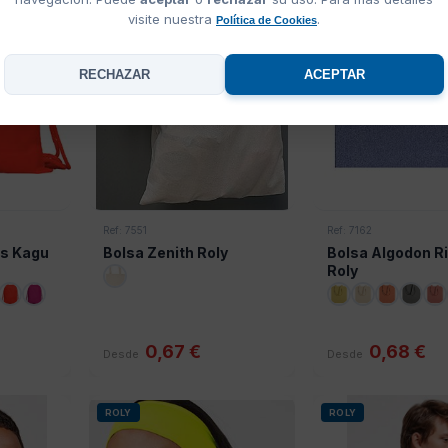
visite nuestra
.
Política de Cookies
RECHAZAR
ACEPTAR
Ref: 7551
Ref: 7162
es Kagu
Bolsa Zenith Roly
Bolsa Algodon Ri
Roly
0,67 €
0,68 €
Desde
Desde
ROLY
ROLY