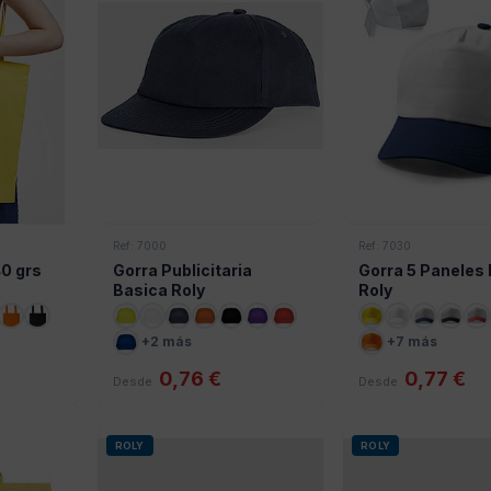
Ref: 7000
Ref: 7030
0 grs
Gorra Publicitaria
Gorra 5 Paneles 
Basica Roly
Roly
+2 más
+7 más
0,76 €
0,77 €
Desde
Desde
ROLY
ROLY