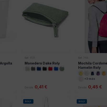
Ref: 1737
Ref: 7114
Argolla
Monedero Dake Roly
Mochila Cordon
Hamelin Roly
+3 más
0,41 €
0,45 €
Desde
Desde
ROLY
ROLY