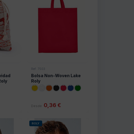
Ref: 7503
vidad
Bolsa Non-Woven Lake
oly
Roly
0,36 €
Desde
ROLY