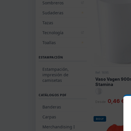
Sombreros
Sudaderas
Tazas
Tecnología
Toallas
ESTAMPACIÓN
Estampación,
Ref: 1695
impresión de
Vaso Vagen 900
camisetas
Stamina
CATÁLOGOS PDF
0,46 €
Desde
Banderas
Carpas
ROLY
Merchandising I