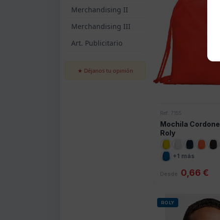
Merchandising II
Merchandising III
Art. Publicitario
★ Déjanos tu opinión
Ref: 7155
Mochila Cordon
Roly
+1 más
0,66 €
Desde
ROLY