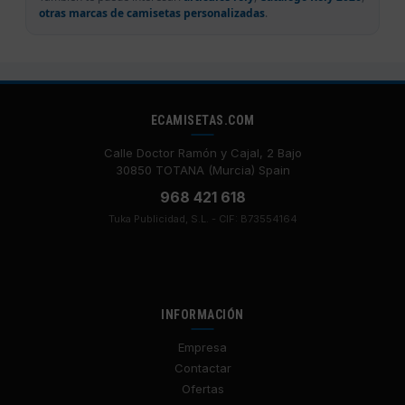
otras marcas de camisetas personalizadas
.
ECAMISETAS.COM
Calle Doctor Ramón y Cajal, 2 Bajo
30850 TOTANA (Murcia) Spain
968 421 618
Tuka Publicidad, S.L. - CIF: B73554164
INFORMACIÓN
Empresa
Contactar
Ofertas