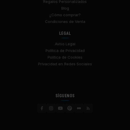
Regalos Personalizados
Blog
¿Cómo comprar?
Condiciones de Venta
LEGAL
Aviso Legal
Política de Privacidad
Política de Cookies
Privacidad en Redes Sociales
SÍGUENOS