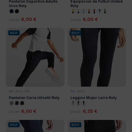
Pantalon Deportivo Adulto
Equipacion de Futbol United
Urus Roly
Roly
6,00 €
6,00 €
Desde
Desde
ROLY
ROLY
Ref: 8419-INR
Ref: 0405
Pantalon Coria Infantil Roly
Leggins Mujer Leire Roly
6,00 €
6,35 €
Desde
Desde
ROLY
ROLY