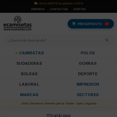
Envío GRATIS en pedidos +250 €
EMPRESA
CONTACTAR
OFERTAS
PRESUPUESTO
0
CAMISETAS
POLOS
SUDADERAS
GORRAS
BOLSAS
DEPORTE
LABORAL
IMPRESIÓN
MARCAS
SECTORES
¡ Sólo Cerramos Viernes por la Tarde ! Julio y Agosto
CATÁLOGO