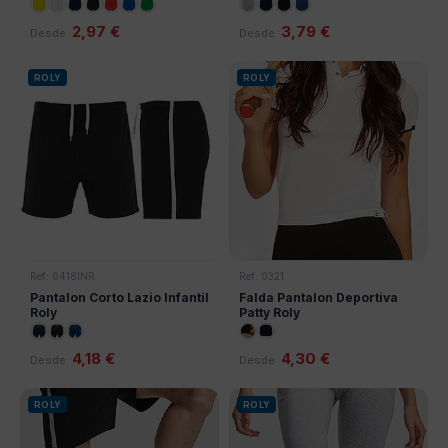
2,97 €
3,79 €
Desde
Desde
ROLY
ROLY
Ref: 0418INR
Ref: 0321
Pantalon Corto Lazio Infantil
Falda Pantalon Deportiva
Roly
Patty Roly
4,18 €
4,30 €
Desde
Desde
ROLY
ROLY