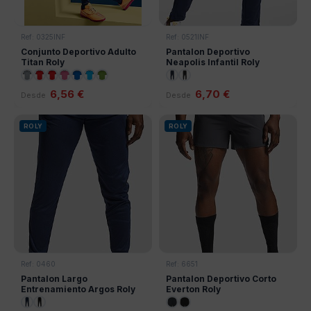
Ref: 0325INF
Ref: 0521INF
Conjunto Deportivo Adulto
Pantalon Deportivo
Titan Roly
Neapolis Infantil Roly
6,56 €
6,70 €
Desde
Desde
ROLY
ROLY
Ref: 0460
Ref: 6651
Pantalon Largo
Pantalon Deportivo Corto
Entrenamiento Argos Roly
Everton Roly