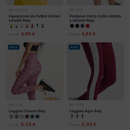
Ref: 0457INR
Ref: 0553
Equipacion de Futbol United
Pantalon Corto Celtic Adulto
Infantil Roly
e Infantil Roly
4,69 €
4,83 €
Desde
Desde
ROLY
ROLY
Ref: 0399
Ref: 0398
Leggins Cirene Roly
Leggins Agia Roly
5,03 €
5,03 €
Desde
Desde