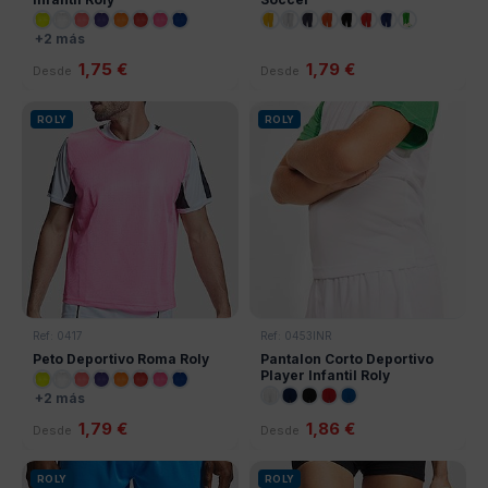
+2 más
1,75 €
1,79 €
Desde
Desde
ROLY
ROLY
Ref: 0417
Ref: 0453INR
Peto Deportivo Roma Roly
Pantalon Corto Deportivo
Player Infantil Roly
+2 más
1,79 €
1,86 €
Desde
Desde
ROLY
ROLY