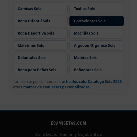
Camisas Sols
Toallas Sols
Ropa Infantil Sols
Cortavientos Sols
Ropa Deportiva Sols
Mochilas Sols
Maletines Sols
Algodón Orgánico Sols
Delantales Sols
Maletas Sols
Ropa para Peñas Sols
Bañadores Sols
También te puede interesar:
artículos sols
,
Catálogo Sols 2026
,
otras marcas de camisetas personalizadas
.
ECAMISETAS.COM
Calle Doctor Ramón y Cajal, 2 Bajo