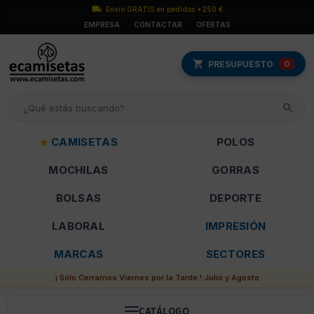
Envío GRATIS en pedidos +250 €
EMPRESA
CONTACTAR
OFERTAS
PRESUPUESTO
0
CAMISETAS
POLOS
MOCHILAS
GORRAS
BOLSAS
DEPORTE
LABORAL
IMPRESIÓN
MARCAS
SECTORES
¡ Sólo Cerramos Viernes por la Tarde ! Julio y Agosto
CATÁLOGO