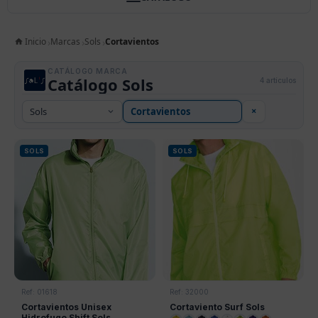
Inicio
Marcas
Sols
Cortavientos
CATÁLOGO MARCA
Catálogo Sols
4 artículos
×
SOLS
SOLS
Ref: 01618
Ref: 32000
Cortavientos Unisex
Cortaviento Surf Sols
Hidrofugo Shift Sols