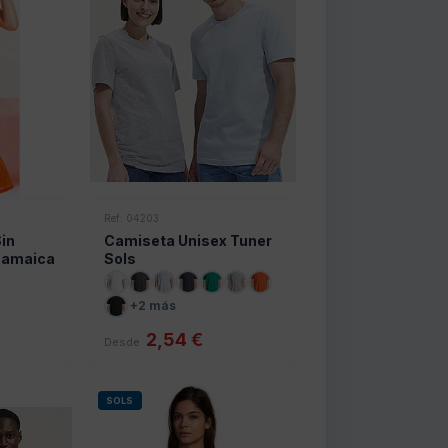
Ref: 04203
in
Camiseta Unisex Tuner
Jamaica
Sols
+2 más
2,54 €
Desde
SOLS