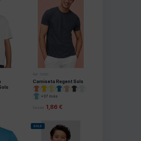
Ref: 11380
a
Camiseta Regent Sols
 Sols
+37 más
1,86 €
Desde
SOLS