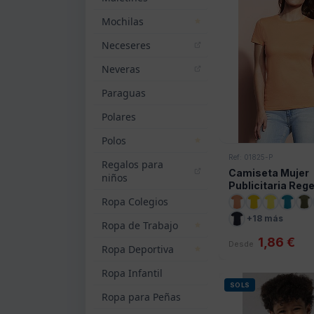
Mochilas
Neceseres
Neveras
Paraguas
Polares
Polos
Ref: 01825-P
Regalos para
Camiseta Mujer
niños
Publicitaria Reg
Ropa Colegios
+18 más
Ropa de Trabajo
1,86 €
Desde
Ropa Deportiva
Ropa Infantil
SOLS
Ropa para Peñas