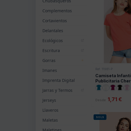
Chubasqueros
Complementos
Cortavientos
Delantales
Ecológicos
Escritura
Gorras
Ref: 11981-P
Imanes
Camiseta Infanti
Imprenta Digital
Publicitaria Cher
Jarras y Termos
1,71 €
Jerseys
Desde
Llaveros
SOLS
Maletas
Maletines