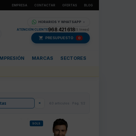
EMPRESA
CONTACTAR
OFERTAS
BLOG
HORARIOS Y WHATSAPP
▼
968 421 618
ATENCIÓN CLIENTE
(5 líneas)
PRESUPUESTO
0
IMPRESIÓN
MARCAS
SECTORES
×
63 artículos · Pág. 1/2
SOLS