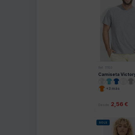
Ref: 11150
Camiseta Victor
+3 más
2,56 €
Desde
SOLS