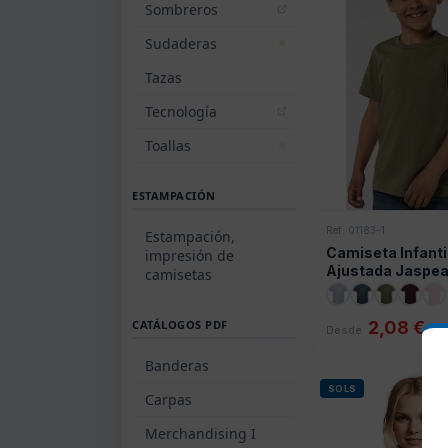
Sombreros
Sudaderas
Tazas
Tecnología
Toallas
ESTAMPACIÓN
Ref: 01183-1
Estampación,
Camiseta Infanti
impresión de
Ajustada Jaspe
camisetas
Regent Sols
CATÁLOGOS PDF
2,08 €
Desde
Banderas
SOLS
Carpas
Merchandising I