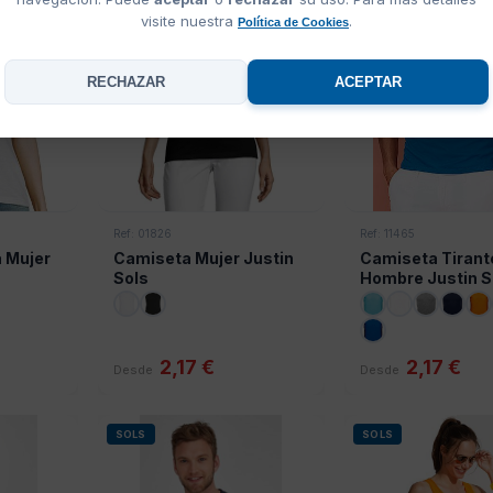
visite nuestra
.
Política de Cookies
RECHAZAR
ACEPTAR
Ref: 01826
Ref: 11465
 Mujer
Camiseta Mujer Justin
Camiseta Tirant
Sols
Hombre Justin S
2,17 €
2,17 €
Desde
Desde
SOLS
SOLS