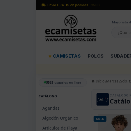
Envío GRATIS en pedidos +250 €
Mayorísta d
CAMISETAS
POLOS
SUDADE
Inicio
Marcas
Sols
C
5563
usuarios en línea
CATÁLOGO 
CATÁLOGO
Catálo
Agendas
Algodón Orgánico
SOLS
Articulos de Playa