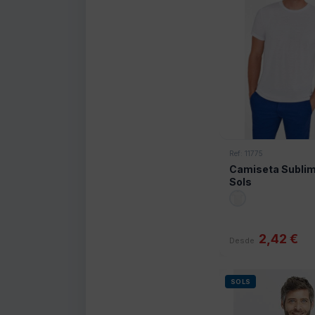
Ref: 11775
Camiseta Subli
Sols
2,42 €
Desde
SOLS