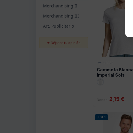
Merchandising II
Merchandising III
Art. Publicitario
★ Déjanos tu opinión
Ref: 11502B
Camiseta Blanca
Imperial Sols
2,15 €
Desde
SOLS