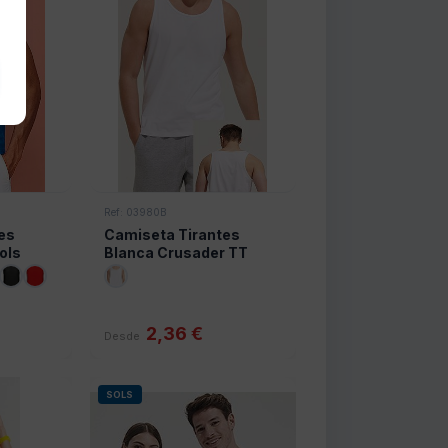
Ref: 03980B
es
Camiseta Tirantes
ols
Blanca Crusader TT
Sols
2,36 €
Desde
SOLS