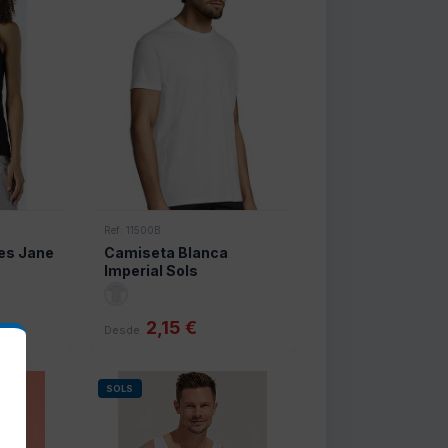
Ref: 11500B
es Jane
Camiseta Blanca
Imperial Sols
2,15 €
Desde
SOLS