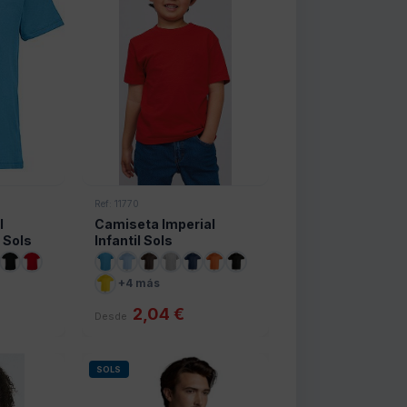
Ref: 11770
l
Camiseta Imperial
 Sols
Infantil Sols
+4 más
2,04 €
Desde
SOLS