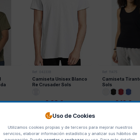
Ref: 04233B
Ref: 11475
l
Camiseta Unisex Blanco
Camiseta Tirant
ada
Re Crusader Sols
Sols
2,08 €
2,10 €
Desde
Desde
Uso de Cookies
SOLS
SOLS
Utilizamos cookies propias y de terceros para mejorar nuestros
servicios, elaborar información estadística y analizar sus hábitos de
navegación. Puede
aceptar
o
rechazar
su uso. Para más detalles