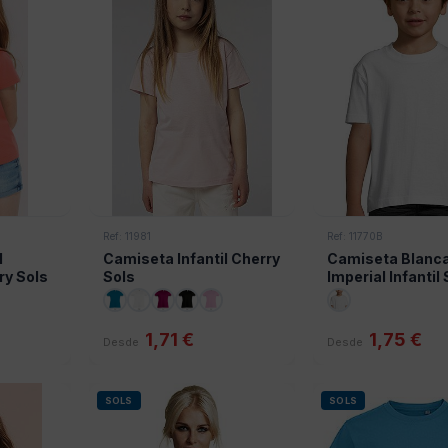
Ref: 11981
Ref: 11770B
l
Camiseta Infantil Cherry
Camiseta Blanc
ry Sols
Sols
Imperial Infantil
1,71 €
1,75 €
Desde
Desde
SOLS
SOLS