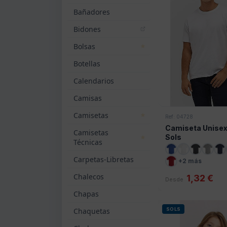
Bañadores
Bidones
Bolsas
Botellas
Calendarios
Camisas
Camisetas
Ref: 04728
Camiseta Unisex
Camisetas
Sols
Técnicas
Carpetas-Libretas
+2 más
Chalecos
1,32 €
Desde
Chapas
Chaquetas
SOLS