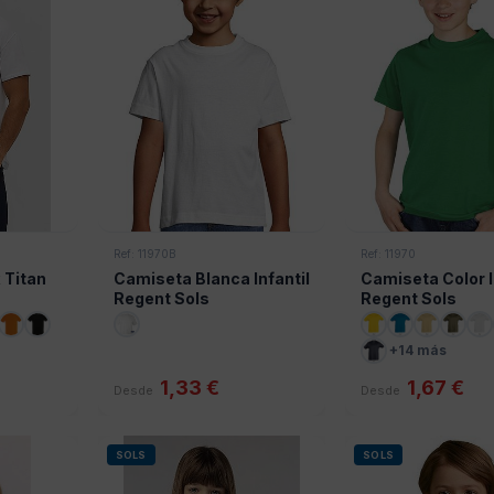
Ref: 11970B
Ref: 11970
 Titan
Camiseta Blanca Infantil
Camiseta Color I
Regent Sols
Regent Sols
+14 más
1,33 €
1,67 €
Desde
Desde
SOLS
SOLS