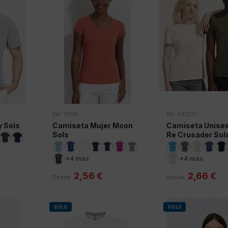
Ref: 11388
Ref: 04233C
y Sols
Camiseta Mujer Moon
Camiseta Unisex
Sols
Re Crusader Sol
+4 más
+4 más
2,56 €
2,66 €
Desde
Desde
SOLS
SOLS