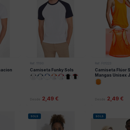
Ref: 11190
Ref: F01223
macion
Camiseta Funky Sols
Camiseta Flúor S
Mangas Unisex 
Sols
2,49 €
2,49 €
Desde
Desde
SOLS
SOLS