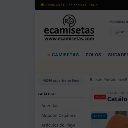
Envío GRATIS en pedidos +250 €
Mayorísta d
CAMISETAS
POLOS
SUDADE
Inicio
Marcas
Result
8070
usuarios en línea
CATÁLOGO 
CATÁLOGO
Catálo
Agendas
Algodón Orgánico
RESULT
Articulos de Playa