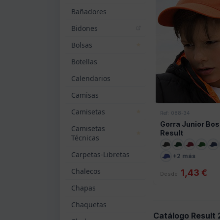
Bañadores
Bidones
Bolsas
Botellas
Calendarios
Camisas
Camisetas
Ref: 088-34
Gorra Junior Bo
Camisetas
Result
Técnicas
Carpetas-Libretas
+2 más
Chalecos
1,43 €
Desde
Chapas
Chaquetas
Catálogo Result 