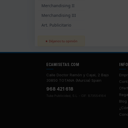
Merchandising II
Merchandising III
Art. Publicitario
★ Déjanos tu opinión
ECAMISETAS.COM
INF
Calle Doctor Ramón y Cajal, 2 Bajo
Empr
30850 TOTANA (Murcia) Spain
Cont
Ofer
968 421 618
Rega
Tuka Publicidad, S.L. - CIF: B73554164
Blog
¿Cóm
Cond