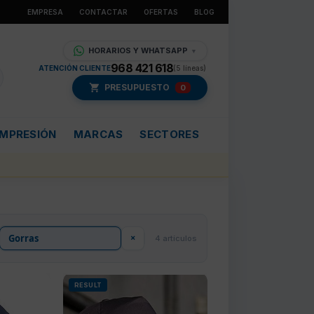
EMPRESA
CONTACTAR
OFERTAS
BLOG
HORARIOS Y WHATSAPP
▼
968 421 618
ATENCIÓN CLIENTE
(5 líneas)
PRESUPUESTO
0
IMPRESIÓN
MARCAS
SECTORES
×
4 artículos
RESULT