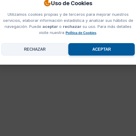
Uso de Cookies
Utilizamos cookies propias y de terceros para mejorar nuestros
servicios, elaborar información estadística y analizar sus hábitos de
navegación. Puede
aceptar
o
rechazar
su uso. Para más detalles
visite nuestra
.
Política de Cookies
RECHAZAR
ACEPTAR