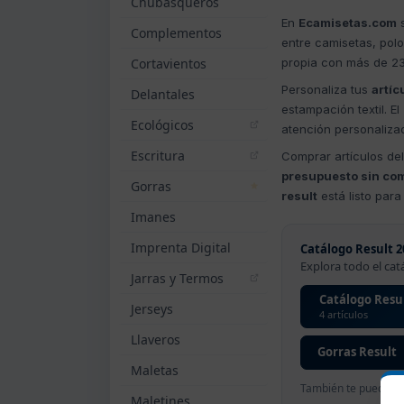
Chubasqueros
En
Ecamisetas.com
s
Complementos
entre camisetas, polo
Cortavientos
propia con más de 2
Personaliza tus
artíc
Delantales
estampación textil. El
Ecológicos
atención personaliza
Escritura
Comprar artículos de
presupuesto sin co
Gorras
result
está listo para
Imanes
Imprenta Digital
Catálogo Result 2
Explora todo el cat
Jarras y Termos
Catálogo Resul
Jerseys
4 artículos
Llaveros
Gorras Result
Maletas
También te puede in
Maletines