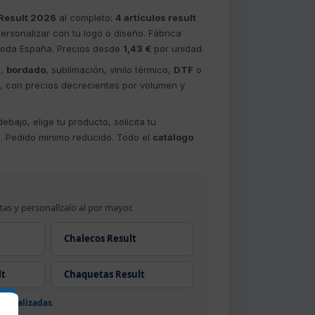
Result 2026
al completo:
4 artículos result
ersonalizar con tu logo o diseño. Fábrica
 toda España. Precios desde
1,43 €
por unidad.
a
,
bordado
, sublimación, vinilo térmico,
DTF
o
s, con precios decrecientes por volumen y
ebajo, elige tu producto, solicita tu
s. Pedido mínimo reducido. Todo el
catálogo
tas y personalízalo al por mayor.
Chalecos Result
lt
Chaquetas Result
rsonalizadas
.