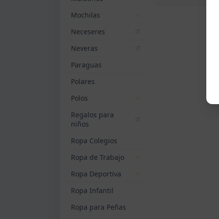
Mochilas
Neceseres
Neveras
Paraguas
Polares
Polos
Regalos para
niños
Ropa Colegios
Ropa de Trabajo
Ropa Deportiva
Ropa Infantil
Ropa para Peñas