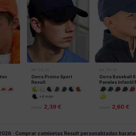
Ref: 302-34
Ref: 318-34
ston
Gorra Promo Sport
Gorra Baseball 6
Result
Paneles Infantil 
+4 más
2,39 €
2,60 €
Desde
Desde
2026 · Comprar camisetas Result personalizadas barata