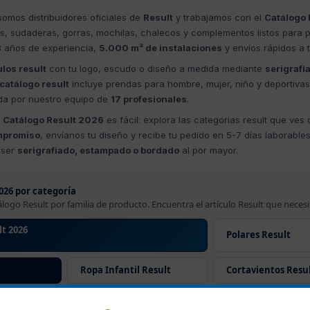
omos distribuidores oficiales de
Result
y trabajamos con el
Catálogo 
s, sudaderas, gorras, mochilas, chalecos y complementos listos para p
3 años de experiencia,
5.000 m² de instalaciones
y envíos rápidos a
ulos result
con tu logo, escudo o diseño a medida mediante
serigrafí
catálogo result
incluye prendas para hombre, mujer, niño y deportiva
da por nuestro equipo de
17 profesionales
.
l
Catálogo Result 2026
es fácil: explora las categorías result que ves d
mpromiso
, envíanos tu diseño y recibe tu pedido en 5-7 días laborable
 ser
serigrafiado, estampado o bordado
al por mayor.
026 por categoría
álogo Result por familia de producto. Encuentra el artículo Result que necesi
t 2026
Polares Result
Ropa Infantil Result
Cortavientos Resu
teresar:
artículos result
,
Catálogo Result 2026
,
otras marcas de camisetas pe