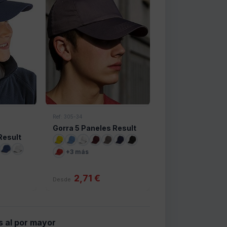
Ref: 305-34
Gorra 5 Paneles Result
Result
+3 más
2,71 €
Desde
s al por mayor