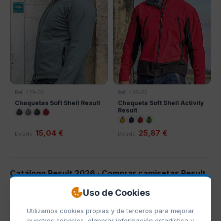
Ref: 429-33
Ref: 438-33
Chaquetas Soft Shell Result
Chaqueta Soft Shell Activity
Result
15,04 €
25,87 €
Desde
Desde
Catálogo Result 2026 · Comprar camisetas Result
personalizadas baratas al por mayor
Uso de Cookies
En
Ecamisetas.com
somos distribuidores oficiales de
Result
y
Utilizamos cookies propias y de terceros para mejorar
trabajamos con el
Catálogo Result 2026
al completo:
6
nuestros servicios, elaborar información estadística y