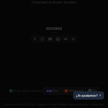
Privacidad en Redes Sociales
SÍGUENOS
PAGO 100% SEGURO
Visa
Mastercard
SSL
×
¿Te ayudamos?
Precios sin I.V.A (21%). Canarias, Ceuta y Melilla: impuestos por cuenta del