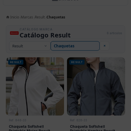
Inicio
Marcas
Result
Chaquetas
CATÁLOGO MARCA
Catálogo Result
6 artículos
×
RESULT
RESULT
Ref: 848-33
Ref: 828-33
Chaqueta Softshell
Chaqueta Softshell
Printable Mujer Result
Printable Hombre Result