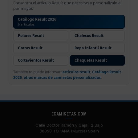
Encuentra el artículo Result que necesitas y personalízalo al
por mayor.
Catálogo Result 2026
6 artículos
Polares Result
Chalecos Result
Gorras Result
Ropa Infantil Result
Cortavientos Result
Chaquetas Result
También te puede interesar:
artículos result
,
Catálogo Result
2026
,
otras marcas de camisetas personalizadas
.
ECAMISETAS.COM
Calle Doctor Ramón y Cajal, 2 Bajo
30850 TOTANA (Murcia) Spain