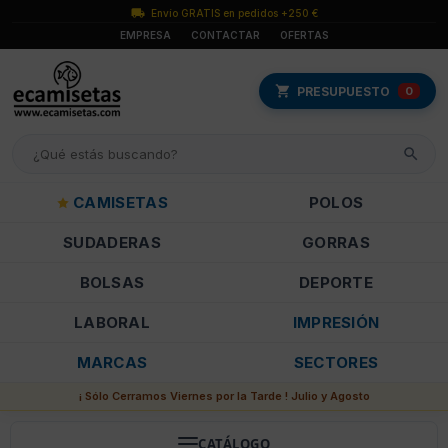
Envío GRATIS en pedidos +250 €
EMPRESA
CONTACTAR
OFERTAS
PRESUPUESTO
0
CAMISETAS
POLOS
SUDADERAS
GORRAS
BOLSAS
DEPORTE
LABORAL
IMPRESIÓN
MARCAS
SECTORES
¡ Sólo Cerramos Viernes por la Tarde ! Julio y Agosto
CATÁLOGO