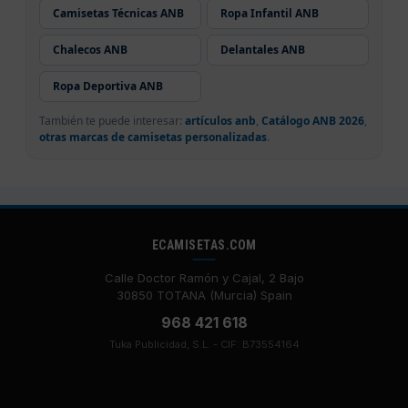
Camisetas Técnicas ANB
Ropa Infantil ANB
Chalecos ANB
Delantales ANB
Ropa Deportiva ANB
También te puede interesar:
artículos anb
,
Catálogo ANB 2026
,
otras marcas de camisetas personalizadas
.
ECAMISETAS.COM
Calle Doctor Ramón y Cajal, 2 Bajo
30850 TOTANA (Murcia) Spain
968 421 618
Tuka Publicidad, S.L. - CIF: B73554164