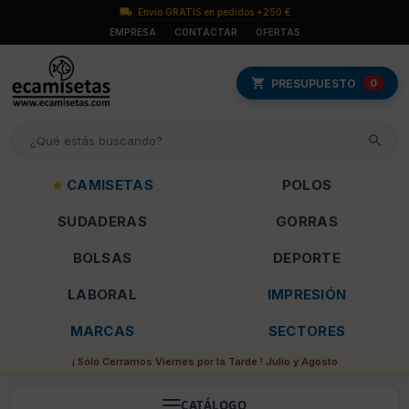
Envío GRATIS en pedidos +250 €
EMPRESA
CONTACTAR
OFERTAS
PRESUPUESTO
0
CAMISETAS
POLOS
SUDADERAS
GORRAS
BOLSAS
DEPORTE
LABORAL
IMPRESIÓN
MARCAS
SECTORES
¡ Sólo Cerramos Viernes por la Tarde ! Julio y Agosto
CATÁLOGO