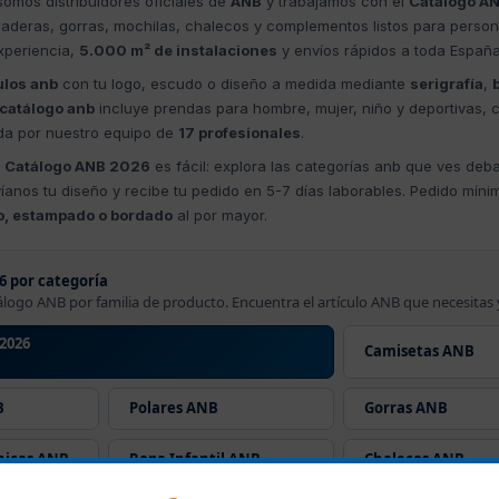
omos distribuidores oficiales de
ANB
y trabajamos con el
Catálogo A
aderas, gorras, mochilas, chalecos y complementos listos para persona
xperiencia,
5.000 m² de instalaciones
y envíos rápidos a toda Españ
ulos anb
con tu logo, escudo o diseño a medida mediante
serigrafía
,
catálogo anb
incluye prendas para hombre, mujer, niño y deportivas, 
da por nuestro equipo de
17 profesionales
.
l
Catálogo ANB 2026
es fácil: explora las categorías anb que ves debaj
víanos tu diseño y recibe tu pedido en 5-7 días laborables. Pedido mín
o, estampado o bordado
al por mayor.
6 por categoría
álogo ANB por familia de producto. Encuentra el artículo ANB que necesitas 
2026
Camisetas ANB
B
Polares ANB
Gorras ANB
nicas ANB
Ropa Infantil ANB
Chalecos ANB