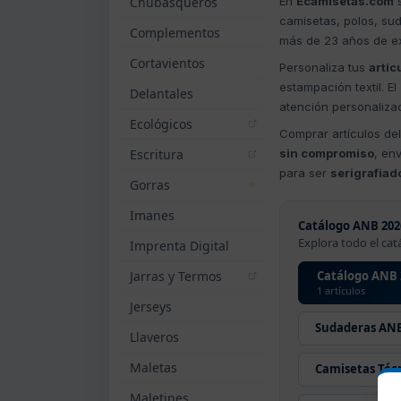
Chubasqueros
En
Ecamisetas.com
s
camisetas, polos, sud
Complementos
más de 23 años de e
Cortavientos
Personaliza tus
artíc
estampación textil. El
Delantales
atención personaliza
Ecológicos
Comprar artículos de
Escritura
sin compromiso
, en
para ser
serigrafiad
Gorras
Imanes
Catálogo ANB 202
Explora todo el cat
Imprenta Digital
Jarras y Termos
Catálogo ANB 
1 artículos
Jerseys
Sudaderas AN
Llaveros
Maletas
Camisetas Téc
Maletines