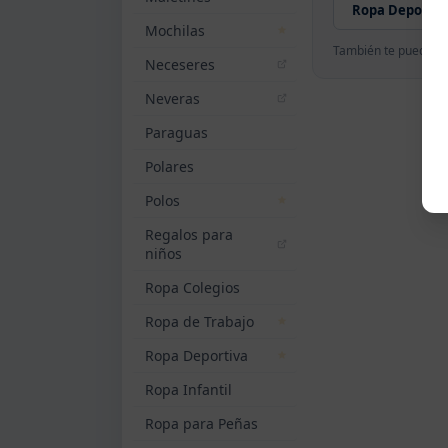
Ropa Deporti
Mochilas
También te puede in
Neceseres
Neveras
Paraguas
Polares
Polos
Regalos para
niños
Ropa Colegios
Ropa de Trabajo
Ropa Deportiva
Ropa Infantil
Ropa para Peñas