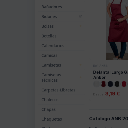
Bañadores
Bidones
Bolsas
Botellas
Calendarios
Camisas
Camisetas
Ref: ANB6
Delantal Largo G
Camisetas
Anbor
Técnicas
Carpetas-Libretas
3,19 €
Desde
Chalecos
Chapas
Catálogo ANB 20
Chaquetas