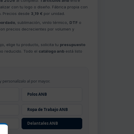
NB 2026
al completo:
1 artículos anb
entre
lizar con tu logo o diseño. Fábrica propia con
a. Precios desde
3,19 €
por unidad.
bordado
, sublimación, vinilo térmico,
DTF
o
con precios decrecientes por volumen y
o, elige tu producto, solicita tu
presupuesto
imo reducido. Todo el
catálogo anb
está listo
y personalízalo al por mayor.
Polos ANB
Ropa de Trabajo ANB
Delantales ANB