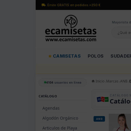
Envío GRATIS en pedidos +250 €
Mayorísta d
CAMISETAS
POLOS
SUDADE
Inicio
Marcas
ANB
4104
usuarios en línea
CATÁLOGO 
CATÁLOGO
Catál
Agendas
Algodón Orgánico
ANB
Articulos de Playa