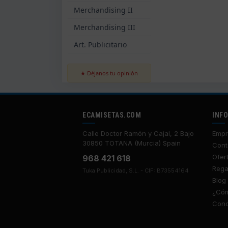
Merchandising II
Merchandising III
Art. Publicitario
★ Déjanos tu opinión
ECAMISETAS.COM
INF
Calle Doctor Ramón y Cajal, 2 Bajo
Empr
30850 TOTANA (Murcia) Spain
Cont
Ofer
968 421 618
Rega
Tuka Publicidad, S.L. - CIF: B73554164
Blog
¿Cóm
Cond