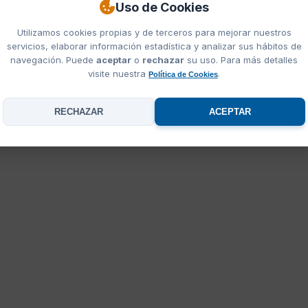
Uso de Cookies
va ANB
Utilizamos cookies propias y de terceros para mejorar nuestros
teresar:
artículos anb
,
Catálogo ANB 2026
,
otras marcas de camisetas person
servicios, elaborar información estadística y analizar sus hábitos de
navegación. Puede
aceptar
o
rechazar
su uso. Para más detalles
visite nuestra
.
Política de Cookies
RECHAZAR
ACEPTAR