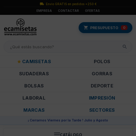
Envío GRATIS en pedidos +250 €
EMPRESA
CONTACTAR
OFERTAS
PRESUPUESTO
0
CAMISETAS
POLOS
SUDADERAS
GORRAS
BOLSAS
DEPORTE
LABORAL
IMPRESIÓN
MARCAS
SECTORES
¡ Cerramos Viernes por la Tarde ! Julio y Agosto
CATÁLOGO