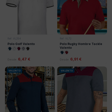
Ref: VL254
Ref: VL72
Polo Golf Valento
Polo Rugby Hombre Tackle
Valento
6,47 €
6,91 €
Desde
Desde
VALENTO
VALENTO