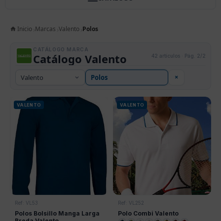
Inicio
Marcas
Valento
Polos
CATÁLOGO MARCA
Catálogo Valento
42 artículos · Pág. 2/2
×
VALENTO
VALENTO
Ref: VL53
Ref: VL252
Polos Bolsillo Manga Larga
Polo Combi Valento
Breda Valento