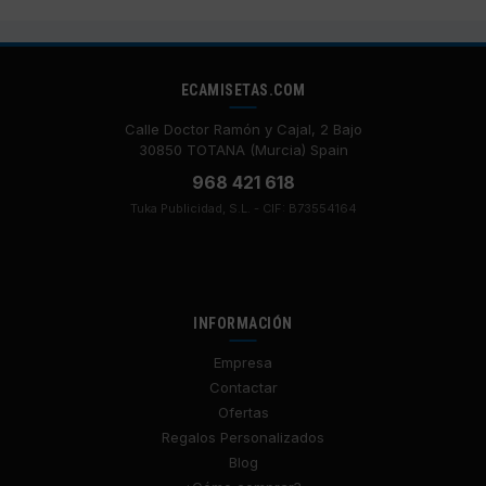
ECAMISETAS.COM
Calle Doctor Ramón y Cajal, 2 Bajo
30850 TOTANA (Murcia) Spain
968 421 618
Tuka Publicidad, S.L. - CIF: B73554164
INFORMACIÓN
Empresa
Contactar
Ofertas
Regalos Personalizados
Blog