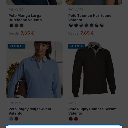
Ref: VL180
Ref: VL179
Polo Manga Larga
Polo Tecnico Hurricane
Hurricane Valento
Valento
7,65 €
7,65 €
Desde
Desde
VALENTO
VALENTO
Ref: VL70
Ref: VL71
Polo Rugby Mujer Avant
Polo Rugby Hombre Scrum
Valento
Valento
7,84 €
7,84 €
Desde
Desde