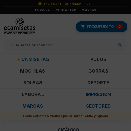
Envío GRATIS en pedidos +250 €
EMPRESA
CONTACTAR
OFERTAS
PRESUPUESTO
0
CAMISETAS
POLOS
MOCHILAS
GORRAS
BOLSAS
DEPORTE
LABORAL
IMPRESIÓN
MARCAS
SECTORES
¡ Sólo Cerramos Viernes por la Tarde ! Julio y Agosto
CATÁLOGO