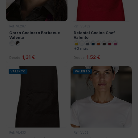
Ref: VL267
Ref: VL432
Gorro Cocinero Barbecue
Delantal Cocina Chef
Valento
Valento
+2 más
1,31 €
1,52 €
Desde
Desde
VALENTO
VALENTO
Ref: VL433
Ref: VL03