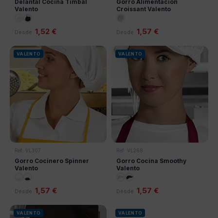
Delantal Cocina Timbal
Gorro Alimentacion
Valento
Croissant Valento
1,52 €
1,57 €
Desde
Desde
VALENTO
VALENTO
Ref: VL307
Ref: VL268
Gorro Cocinero Spinner
Gorro Cocina Smoothy
Valento
Valento
1,57 €
1,57 €
Desde
Desde
VALENTO
VALENTO