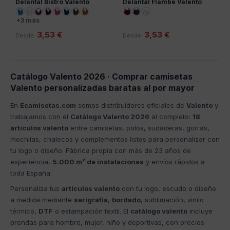
Delantal Bistro Valento
Delantal Flambe Valento
+3 más
3,53 €
3,53 €
Desde
Desde
Catálogo Valento 2026 · Comprar camisetas
Valento personalizadas baratas al por mayor
En
Ecamisetas.com
somos distribuidores oficiales de
Valento
y
trabajamos con el
Catálogo Valento 2026
al completo:
18
artículos valento
entre camisetas, polos, sudaderas, gorras,
mochilas, chalecos y complementos listos para personalizar con
tu logo o diseño. Fábrica propia con más de 23 años de
experiencia,
5.000 m² de instalaciones
y envíos rápidos a
toda España.
Personaliza tus
artículos valento
con tu logo, escudo o diseño
a medida mediante
serigrafía
,
bordado
, sublimación, vinilo
térmico,
DTF
o estampación textil. El
catálogo valento
incluye
prendas para hombre, mujer, niño y deportivas, con precios