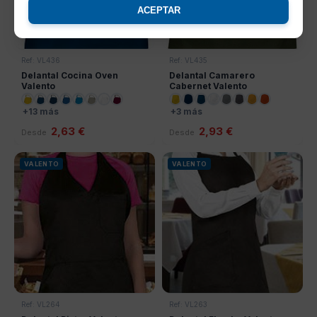
ACEPTAR
Ref: VL436
Ref: VL435
Delantal Cocina Oven
Delantal Camarero
Valento
Cabernet Valento
+13 más
+3 más
2,63 €
2,93 €
Desde
Desde
VALENTO
VALENTO
Ref: VL264
Ref: VL263