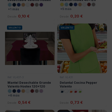
35x50
+5 más
+1 más
0,10 €
0,20 €
Desde
Desde
VALENTO
VALENTO
Ref: VL437-3
Ref: VL431
Mantel Desechable Grande
Delantal Cocina Pepper
Valento Hostex 120x120
Valento
+6 más
0,54 €
0,73 €
Desde
Desde