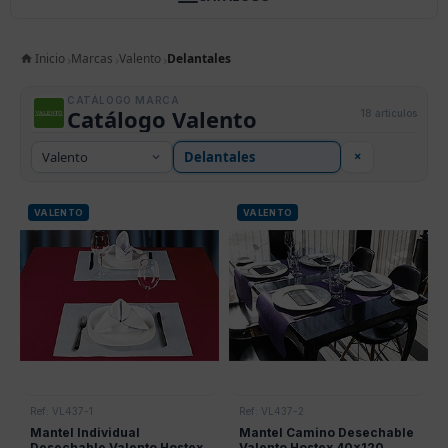
Inicio
Marcas
Valento
Delantales
CATÁLOGO MARCA
Catálogo Valento
18 artículos
×
VALENTO
VALENTO
Ref: VL437-1
Ref: VL437-2
Mantel Individual
Mantel Camino Desechable
Desechable Valento Hostex
Valento Hostex 40x120