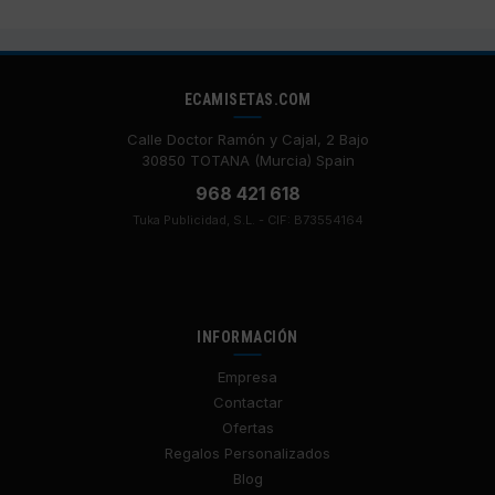
ECAMISETAS.COM
Calle Doctor Ramón y Cajal, 2 Bajo
30850 TOTANA (Murcia) Spain
968 421 618
Tuka Publicidad, S.L. - CIF: B73554164
INFORMACIÓN
Empresa
Contactar
Ofertas
Regalos Personalizados
Blog