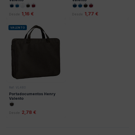
1,16 €
1,77 €
Desde
Desde
VALENTO
Ref: VL480
Portadocumentos Henry
Valento
2,78 €
Desde