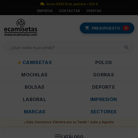
Envío GRATIS en pedidos +250 €
EMPRESA
CONTACTAR
OFERTAS
PRESUPUESTO
0
CAMISETAS
POLOS
MOCHILAS
GORRAS
BOLSAS
DEPORTE
LABORAL
IMPRESIÓN
MARCAS
SECTORES
¡ Sólo Cerramos Viernes por la Tarde ! Julio y Agosto
CATÁLOGO