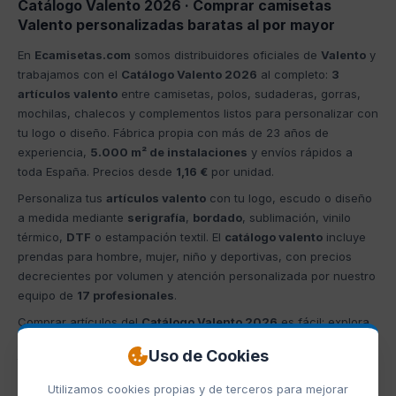
Catálogo Valento 2026 · Comprar camisetas
Valento personalizadas baratas al por mayor
En
Ecamisetas.com
somos distribuidores oficiales de
Valento
y
trabajamos con el
Catálogo Valento 2026
al completo:
3
artículos valento
entre camisetas, polos, sudaderas, gorras,
mochilas, chalecos y complementos listos para personalizar con
tu logo o diseño. Fábrica propia con más de 23 años de
experiencia,
5.000 m² de instalaciones
y envíos rápidos a
toda España. Precios desde
1,16 €
por unidad.
Personaliza tus
artículos valento
con tu logo, escudo o diseño
a medida mediante
serigrafía
,
bordado
, sublimación, vinilo
térmico,
DTF
o estampación textil. El
catálogo valento
incluye
prendas para hombre, mujer, niño y deportivas, con precios
decrecientes por volumen y atención personalizada por nuestro
equipo de
17 profesionales
.
Comprar artículos del
Catálogo Valento 2026
es fácil: explora
las categorías valento que ves debajo, elige tu producto, solicita
Uso de Cookies
tu
presupuesto sin compromiso
, envíanos tu diseño y recibe tu
pedido en 5-7 días laborables. Pedido mínimo reducido. Todo el
Utilizamos cookies propias y de terceros para mejorar