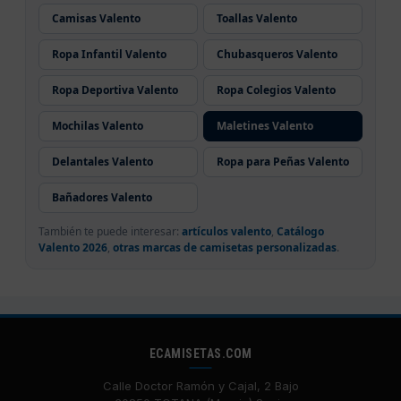
Camisas Valento
Toallas Valento
Ropa Infantil Valento
Chubasqueros Valento
Ropa Deportiva Valento
Ropa Colegios Valento
Mochilas Valento
Maletines Valento
Delantales Valento
Ropa para Peñas Valento
Bañadores Valento
También te puede interesar:
artículos valento
,
Catálogo
Valento 2026
,
otras marcas de camisetas personalizadas
.
ECAMISETAS.COM
Calle Doctor Ramón y Cajal, 2 Bajo