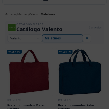
Inicio
Marcas
Valento
Maletines
CATÁLOGO MARCA
Catálogo Valento
3 artículos
×
VALENTO
VALENTO
Ref: VL479
Ref: VL478
Portadocumentos Mateo
Portadocumentos Peter
Valento
Valento