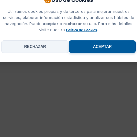
Utilizamos cookies propias y de terceros para mejorar nuestros
servicios, elaborar información estadística y analizar sus hábitos de
navegación. Puede
aceptar
o
rechazar
su uso. Para más detalles
visite nuestra
.
Política de Cookies
RECHAZAR
ACEPTAR