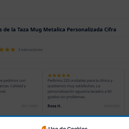
s de la Taza Mug Metalica Personalizada Cifra
3 valoraciónes
ue pedimos con
Pedimos 220 unidades para la clínica y
ectas. Calidad y
quedamos muy satisfechos. La
vel.
personalización aguanta lavados a 60
grados sin problemas.
Rosa H.
09/11/2025
23/07/2025
Uso de Cookies