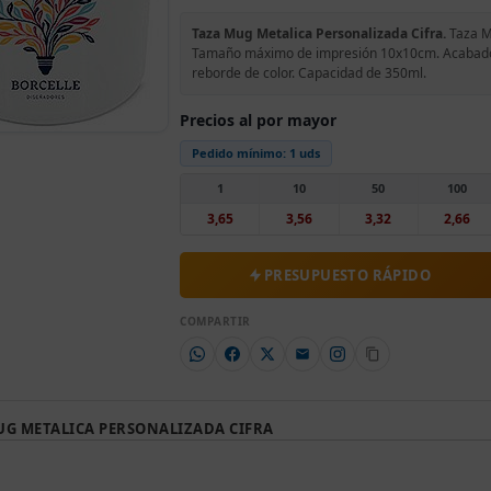
Taza Mug Metalica Personalizada Cifra.
Taza Mu
Tamaño máximo de impresión 10x10cm. Acabado e
reborde de color. Capacidad de 350ml.
Precios al por mayor
Pedido mínimo:
1 uds
1
10
50
100
3,65
3,56
3,32
2,66
PRESUPUESTO RÁPIDO
COMPARTIR
UG METALICA PERSONALIZADA CIFRA