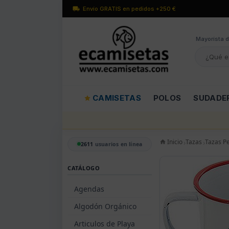
Envío GRATIS en pedidos +250 €
Mayorísta d
CAMISETAS
POLOS
SUDADE
Inicio
Tazas
Tazas P
2611
usuarios en línea
CATÁLOGO
Agendas
Algodón Orgánico
Articulos de Playa