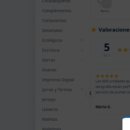
Chubasqueros
Complementos
Blanco
Cortavientos
Valoracione
Delantales
Ecológicos
5
Escritura
de 5
Gorras
Imanes
Imprenta Digital
Las 600 unidades q
serigrafía están perf
Jarras y Termos
servicio de primer ni
❮
Jerseys
Maria G.
Llaveros
Maletas
Maletines