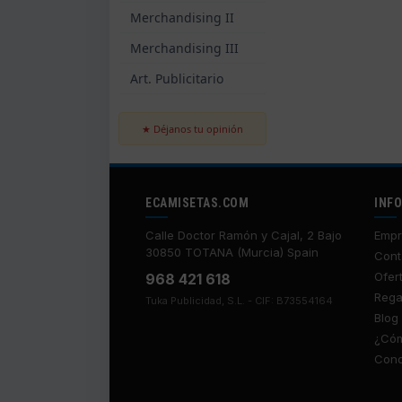
Merchandising II
Merchandising III
Art. Publicitario
★ Déjanos tu opinión
ECAMISETAS.COM
INF
Calle Doctor Ramón y Cajal, 2 Bajo
Empr
30850 TOTANA (Murcia) Spain
Cont
Ofer
968 421 618
Rega
Tuka Publicidad, S.L. - CIF: B73554164
Blog
¿Cóm
Cond