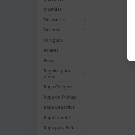
Mochilas
Neceseres
Neveras
Paraguas
Polares
Polos
Regalos para
niños
Ropa Colegios
Ropa de Trabajo
Ropa Deportiva
Ropa Infantil
Ropa para Peñas