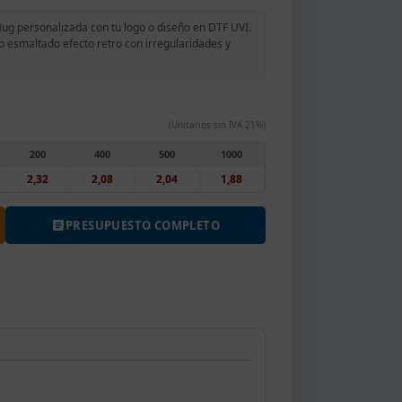
g personalizada con tu logo o diseño en DTF UVI.
smaltado efecto retro con irregularidades y
(Unitarios sin IVA 21%)
200
400
500
1000
2,32
2,08
2,04
1,88
PRESUPUESTO COMPLETO