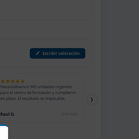
Escribir valoración
Necesitábamos 500 unidades urgentes
para el centro de formación y cumplieron
en plazo. El resultado es impecable.
❯
Raul O.
27/01/2025