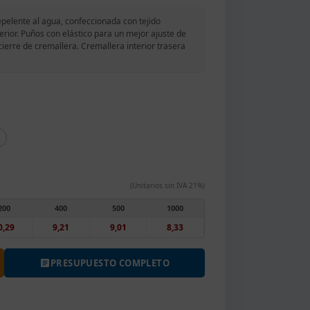
pelente al agua, confeccionada con tejido
terior. Puños con elástico para un mejor ajuste de
cierre de cremallera. Cremallera interior trasera
(Unitarios sin IVA 21%)
200
400
500
1000
0,29
9,21
9,01
8,33
PRESUPUESTO COMPLETO