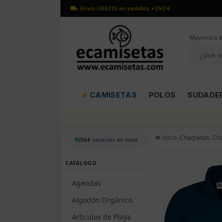
Envío GRATIS en pedidos +250 €
Mayorísta d
CAMISETAS
POLOS
SUDADE
Inicio
Chaquetas
Ch
2564
usuarios en línea
CATÁLOGO
Agendas
Algodón Orgánico
Articulos de Playa