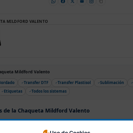
TA MILDFORD VALENTO
aqueta Mildford Valento
Bordado
Transfer DTF
Transfer Plastisol
Sublimación
Etiquetas
Todos los sistemas
s de la Chaqueta Mildford Valento
0 valoraciónes
Uso de Cookies