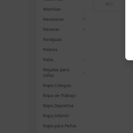
de 5
Mochilas
Neceseres
Neveras
Paraguas
Polares
Polos
Regalos para
niños
Ropa Colegios
Ropa de Trabajo
Ropa Deportiva
Ropa Infantil
Ropa para Peñas