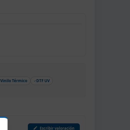
Vinilo Térmico
DTF UV
Escribir valoración