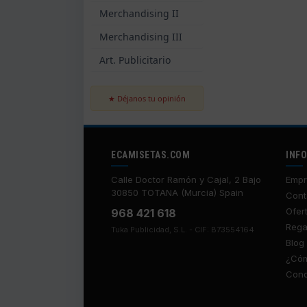
Merchandising II
Merchandising III
Art. Publicitario
★ Déjanos tu opinión
ECAMISETAS.COM
INF
Calle Doctor Ramón y Cajal, 2 Bajo
Empr
30850 TOTANA (Murcia) Spain
Cont
Ofer
968 421 618
Rega
Tuka Publicidad, S.L. - CIF: B73554164
Blog
¿Cóm
Cond