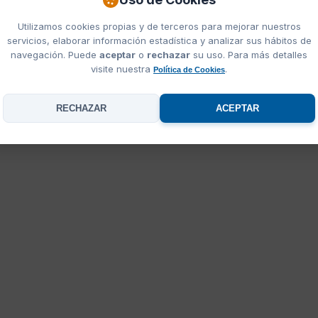
Utilizamos cookies propias y de terceros para mejorar nuestros
servicios, elaborar información estadística y analizar sus hábitos de
navegación. Puede
aceptar
o
rechazar
su uso. Para más detalles
visite nuestra
.
Política de Cookies
RECHAZAR
ACEPTAR