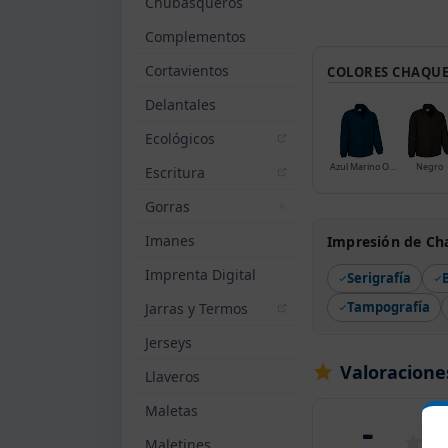
Chubasqueros
Complementos
Cortavientos
COLORES CHAQUE
Delantales
Ecológicos
Azul Marino Orion
Negro
Escritura
Gorras
Imanes
Impresión de Ch
Imprenta Digital
Serigrafía
Tampografía
Jarras y Termos
Jerseys
Valoracione
Llaveros
Maletas
-
Maletines