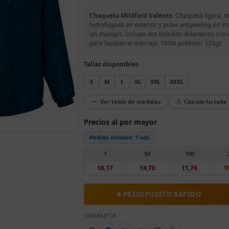
Chaqueta Mildford Valento.
Chaqueta ligera, re
hidrofugado en exterior y polar antipeeling en in
las mangas. Incluye dos bolsillos delanteros con 
para facilitar el marcaje. 100% poliéster 220gr.
Tallas disponibles
S
M
L
XL
XXL
XXXL
Ver tabla de medidas
Calcula tu talla
Precios al por mayor
Pedido mínimo:
1 uds
1
50
100
16,17
14,70
11,76
1
PRESUPUESTO RÁPIDO
COMPARTIR