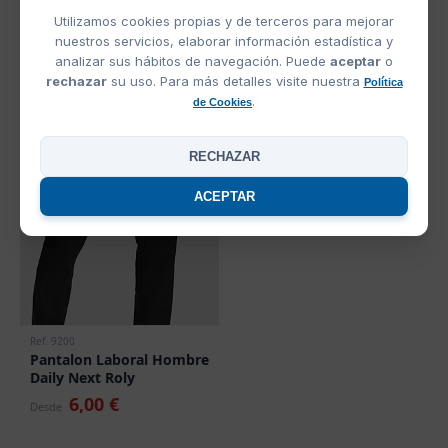
Utilizamos cookies propias y de terceros para mejorar
nuestros servicios, elaborar información estadística y
Negro
analizar sus hábitos de navegación. Puede
aceptar
o
rechazar
su uso. Para más detalles visite nuestra
Política
.
de Cookies
OFERTAS
RECHAZAR
OFERTA
ACEPTAR
Ref. 9200
Pantalon Laboral Hombre
Daily Next Roly
6,00 €
Desde