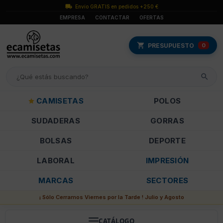
Envío GRATIS en pedidos +250 €
EMPRESA
CONTACTAR
OFERTAS
PRESUPUESTO
0
CAMISETAS
POLOS
SUDADERAS
GORRAS
BOLSAS
DEPORTE
LABORAL
IMPRESIÓN
MARCAS
SECTORES
¡ Sólo Cerramos Viernes por la Tarde ! Julio y Agosto
CATÁLOGO