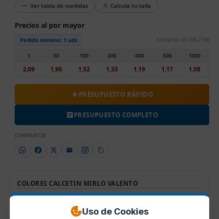
Ver tabla de medidas
Calcula tu talla
Precios al por mayor
Pedido mínimo:
1 uds
(Unitarios sin IVA 21%)
1
50
100
200
400
500
1000
2,09
1,90
1,52
1,33
1,19
1,17
1,08
PRESUPUESTO RÁPIDO
PRESUPUESTO COMPLETO
COMPARTIR
COLORES CALCETIN MIRLO VALENTO
Uso de Cookies