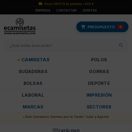
Envío GRATIS en pedidos +250 €
EMPRESA
CONTACTAR
OFERTAS
PRESUPUESTO
0
CAMISETAS
POLOS
SUDADERAS
GORRAS
BOLSAS
DEPORTE
LABORAL
IMPRESIÓN
MARCAS
SECTORES
¡ Sólo Cerramos Viernes por la Tarde ! Julio y Agosto
CATÁLOGO