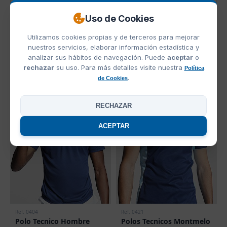
Marino Orion
Negro
Blanco
Rojo Loto
Azul Royal
Uso de Cookies
Utilizamos cookies propias y de terceros para mejorar
nuestros servicios, elaborar información estadística y
analizar sus hábitos de navegación. Puede
aceptar
o
Granate Caoba
Azul Tropical
Naranja Fiesta
Verde Manzana
rechazar
su uso. Para más detalles visite nuestra
Política
.
de Cookies
OFERTAS
RECHAZAR
OFERTA
OFERTA
ACEPTAR
Ref. 0404
Ref. 0421
Polo Tecnico Hombre
Polos Tecnicos Montmelo