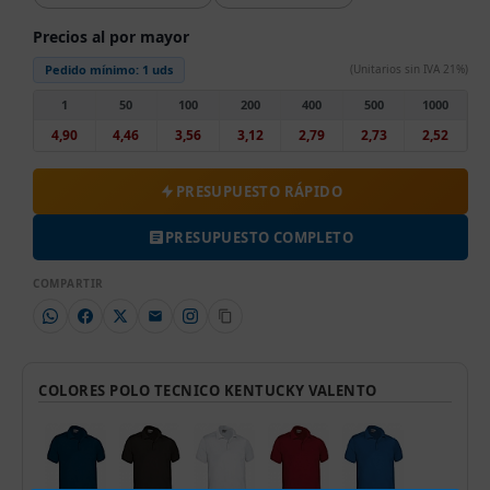
Precios al por mayor
Pedido mínimo:
1 uds
(Unitarios sin IVA 21%)
1
50
100
200
400
500
1000
4,90
4,46
3,56
3,12
2,79
2,73
2,52
PRESUPUESTO RÁPIDO
PRESUPUESTO COMPLETO
COMPARTIR
COLORES POLO TECNICO KENTUCKY VALENTO