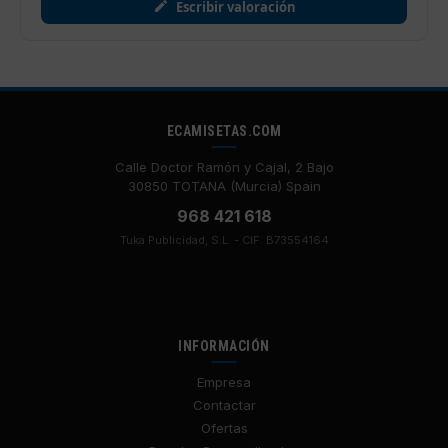
Escribir valoración
ECAMISETAS.COM
Calle Doctor Ramón y Cajal, 2 Bajo
30850 TOTANA (Murcia) Spain
968 421 618
Tuka Publicidad, S.L. - CIF: B73554164
INFORMACIÓN
Empresa
Contactar
Ofertas