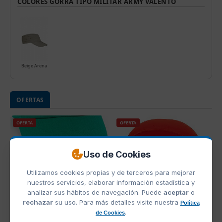
COLORES GORRA TIPO MILITAR ARMY VALENTO
Beige Arena
OFERTAS
OFERTA
OFERTA
Uso de Cookies
Utilizamos cookies propias y de terceros para mejorar
nuestros servicios, elaborar información estadística y
analizar sus hábitos de navegación. Puede
aceptar
o
rechazar
su uso. Para más detalles visite nuestra
Política
.
Ref. M8072
Ref. M3572
de Cookies
Gorra Sport Makito
Gorro de Piscina Micra