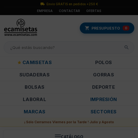
Envío GRATIS en pedidos +250 €
EMPRESA
CONTACTAR
OFERTAS
PRESUPUESTO
0
CAMISETAS
POLOS
SUDADERAS
GORRAS
BOLSAS
DEPORTE
LABORAL
IMPRESIÓN
MARCAS
SECTORES
¡ Sólo Cerramos Viernes por la Tarde ! Julio y Agosto
CATÁLOGO