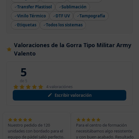
Transfer Plastisol
Sublimación
Vinilo Térmico
DTF UV
Tampografía
Etiquetas
Todos los sistemas
Valoraciones de la Gorra Tipo Militar Army
Valento
5
de 5
4 valoraciónes
Escribir valoración
Para el centro de formación
Buena bolsa de tipo
necesitábamos algo resistente
promocional, el diseño en
y con buen acabado. Resultado
serigrafía queda muy bien.