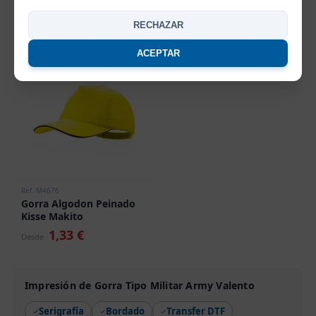
Makito
RECHAZAR
0,74 €
0,97 €
Desde
Desde
ACEPTAR
OFERTA
Ref. M4676
Gorra Algodon Peinado
Kisse Makito
1,33 €
Desde
Impresión de Gorra Tipo Militar Army Valento
Serigrafía
Bordado
Transfer DTF