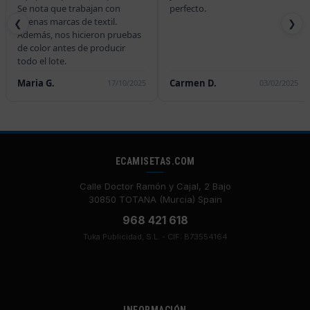
perfecto.
❮
❯
Carmen D.
Pedro M.
03/02/2025
23/02/2024
ECAMISETAS.COM
Calle Doctor Ramón y Cajal, 2 Bajo
30850 TOTANA (Murcia) Spain
968 421 618
Tuka Publicidad, S.L. - CIF: B73554164
INFORMACIÓN