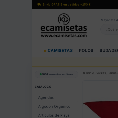
Envío GRATIS en pedidos +250 €
Mayorísta d
CAMISETAS
POLOS
SUDADE
Inicio
Gorras
Pañuel
5030
usuarios en línea
CATÁLOGO
Agendas
Algodón Orgánico
Articulos de Playa