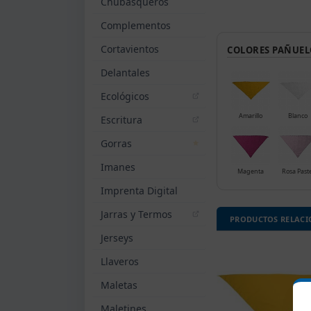
Chubasqueros
Complementos
Cortavientos
COLORES PAÑUEL
Delantales
Ecológicos
Amarillo
Blanco
Escritura
Gorras
Imanes
Magenta
Rosa Paste
Imprenta Digital
Jarras y Termos
PRODUCTOS RELAC
Jerseys
Llaveros
Maletas
Maletines