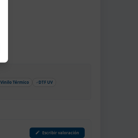
Vinilo Térmico
DTF UV
Escribir valoración