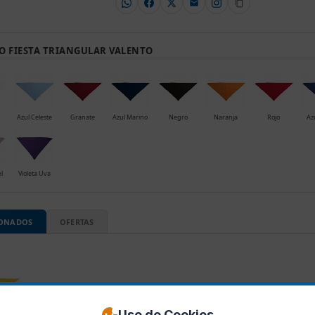
O FIESTA TRIANGULAR VALENTO
Azul Celeste
Granate
Azul Marino
Negro
Naranja
Rojo
Az
l
Violeta Uva
IONADOS
OFERTAS
Uso de Cookies