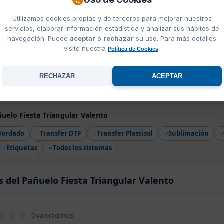
Utilizamos cookies propias y de terceros para mejorar nuestros
servicios, elaborar información estadística y analizar sus hábitos de
navegación. Puede
aceptar
o
rechazar
su uso. Para más detalles
visite nuestra
.
Política de Cookies
r
RECHAZAR
ACEPTAR
uelo Fiesta Triangular Valento
Bordado
Transfer DTF
Transfer Plastisol
Sublimación
Etiquetas
Todos los sistemas
s del Pañuelo Fiesta Triangular Valento
0 valoraciónes