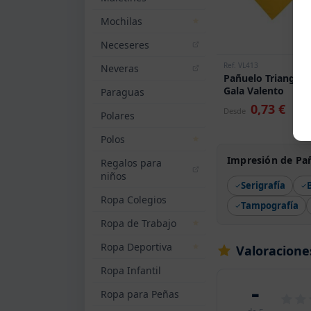
Mochilas
Neceseres
Ref. VL413
Neveras
Pañuelo Triangula
Gala Valento
Paraguas
0,73 €
Desde
Polares
Polos
Impresión de Pañ
Regalos para
niños
Serigrafía
Ropa Colegios
Tampografía
Ropa de Trabajo
Ropa Deportiva
Valoracione
Ropa Infantil
-
Ropa para Peñas