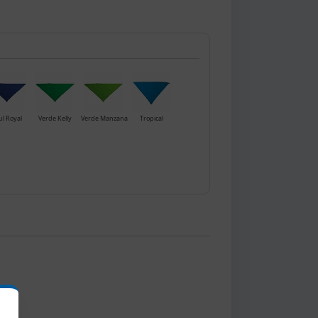
ul Royal
Verde Kelly
Verde Manzana
Tropical