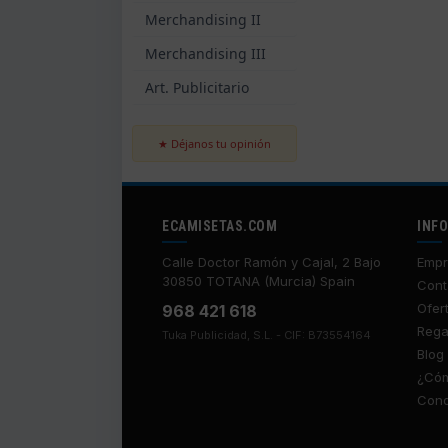
Merchandising II
Merchandising III
Art. Publicitario
★ Déjanos tu opinión
ECAMISETAS.COM
INF
Calle Doctor Ramón y Cajal, 2 Bajo
Empr
30850 TOTANA (Murcia) Spain
Cont
Ofer
968 421 618
Rega
Tuka Publicidad, S.L. - CIF: B73554164
Blog
¿Cóm
Cond