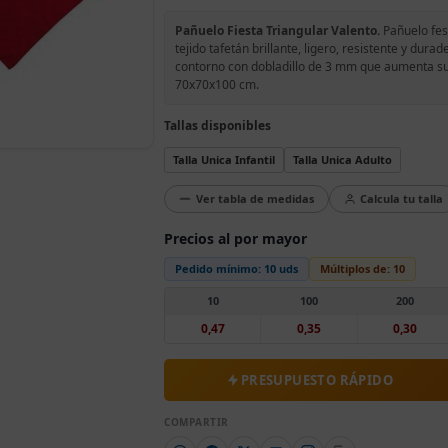
Pañuelo Fiesta Triangular Valento.
Pañuelo fest
tejido tafetán brillante, ligero, resistente y dura
contorno con dobladillo de 3 mm que aumenta su r
70x70x100 cm.
Tallas disponibles
Talla Unica Infantil
Talla Unica Adulto
Ver tabla de medidas
Calcula tu talla
Precios al por mayor
Pedido mínimo:
10 uds
Múltiplos de:
10
10
100
200
0,47
0,35
0,30
PRESUPUESTO RÁPIDO
COMPARTIR