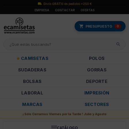
Envío GRATIS en pedidos +250 €
EMPRESA
CONTACTAR
OFERTAS
PRESUPUESTO
0
CAMISETAS
POLOS
SUDADERAS
GORRAS
BOLSAS
DEPORTE
LABORAL
IMPRESIÓN
MARCAS
SECTORES
¡ Sólo Cerramos Viernes por la Tarde ! Julio y Agosto
CATÁLOGO