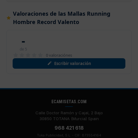
Valoraciones de las Mallas Running
Hombre Record Valento
-
de 5
0 valoraciónes
Escribir valoración
ECAMISETAS.COM
Calle Doctor Ramón y Cajal, 2 Bajo
30850 TOTANA (Murcia) Spain
968 421 618
Tuka Publicidad, S.L. - CIF: B73554164