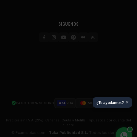
SÍGUENOS
×
¿Te ayudamos?
PAGO 100% SEGURO
Visa
Mastercard
SSL
Precios sin I.V.A (21%). Canarias, Ceuta y Melilla: impuestos por cuenta del
cliente.
© Ecamisetas.com -
Tuka Publicidad S.L.
Todos los derechos