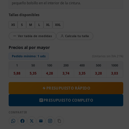
pequeño bolsillo en el interior de la cintura.
Tallas disponibles
XS
S
M
L
XL
XXL
Ver tabla de medidas
Calcula tu talla
Precios al por mayor
Pedido mínimo:
1 uds
(Unitarios sin IVA 21%)
1
50
100
200
400
500
1000
5,88
5,35
4,28
3,74
3,35
3,28
3,03
PRESUPUESTO RÁPIDO
PRESUPUESTO COMPLETO
COMPARTIR