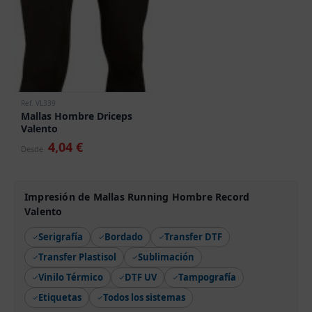
Ref. VL339
Mallas Hombre Driceps
Valento
4,04 €
Desde
Impresión de Mallas Running Hombre Record
Valento
Serigrafía
Bordado
Transfer DTF
Transfer Plastisol
Sublimación
Vinilo Térmico
DTF UV
Tampografía
Etiquetas
Todos los sistemas