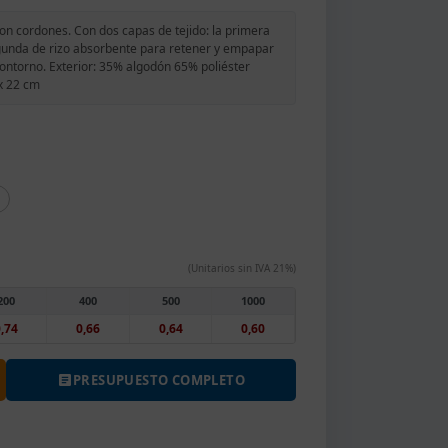
n cordones. Con dos capas de tejido: la primera
 segunda de rizo absorbente para retener y empapar
contorno. Exterior: 35% algodón 65% poliéster
 x 22 cm
(Unitarios sin IVA 21%)
200
400
500
1000
,74
0,66
0,64
0,60
PRESUPUESTO COMPLETO