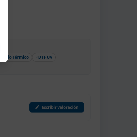
Vinilo Térmico
DTF UV
Escribir valoración