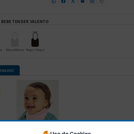
 BEBE TENDER VALENTO
sa
Blanco/Blanco
Negro / Negro
IONADOS
Uso de Cookies