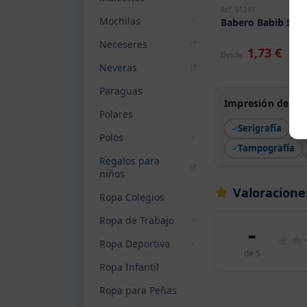
Ref. 01211
Mochilas
Babero Babib Sols
Neceseres
1,73 €
Desde
Neveras
Paraguas
Impresión de Ba
Polares
Serigrafía
Polos
Tampografía
Regalos para
niños
Valoracione
Ropa Colegios
Ropa de Trabajo
-
Ropa Deportiva
de 5
Ropa Infantil
Ropa para Peñas