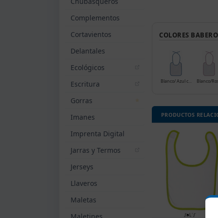
Chubasqueros
Complementos
Cortavientos
COLORES BABERO
Delantales
Ecológicos
Blanco/ Azul celeste
Blanco/Ro
Escritura
Gorras
PRODUCTOS RELAC
Imanes
Imprenta Digital
Jarras y Termos
Jerseys
Llaveros
Maletas
Maletines