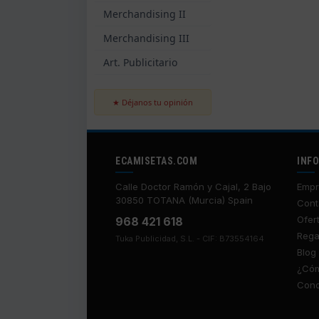
Merchandising II
Merchandising III
Art. Publicitario
★ Déjanos tu opinión
ECAMISETAS.COM
INF
Calle Doctor Ramón y Cajal, 2 Bajo
Empr
30850 TOTANA (Murcia) Spain
Cont
Ofer
968 421 618
Rega
Tuka Publicidad, S.L. - CIF: B73554164
Blog
¿Cóm
Cond