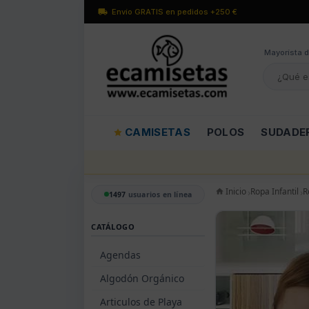
Envío GRATIS en pedidos +250 €
Mayorísta d
CAMISETAS
POLOS
SUDADE
Inicio
Ropa Infantil
R
1497
usuarios en línea
CATÁLOGO
Agendas
Algodón Orgánico
Articulos de Playa