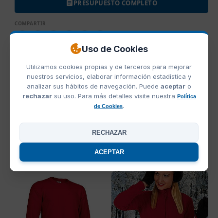
PRESUPUESTO COMPLETO
COMPARTIR
Uso de Cookies
Utilizamos cookies propias y de terceros para mejorar
COLORES CHAQUETA POLAR PACIFIC VALENTO
nuestros servicios, elaborar información estadística y
analizar sus hábitos de navegación. Puede
aceptar
o
rechazar
su uso. Para más detalles visite nuestra
Política
.
de Cookies
Azul Marino/Rojo/Blanco
Azul Marino/Royal/Blanco
Negro/Gris/Blanco
RECHAZAR
ACEPTAR
PRODUCTOS RELACIONADOS
OFERTAS