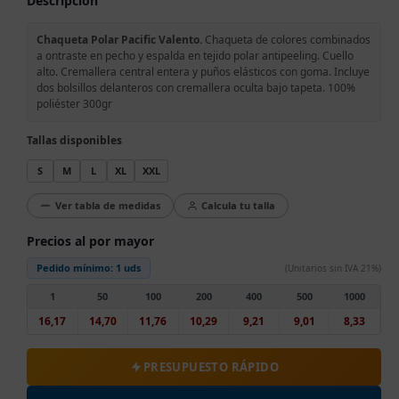
Descripción
Chaqueta Polar Pacific Valento.
Chaqueta de colores combinados
a ontraste en pecho y espalda en tejido polar antipeeling. Cuello
alto. Cremallera central entera y puños elásticos con goma. Incluye
dos bolsillos delanteros con cremallera oculta bajo tapeta. 100%
poliéster 300gr
Tallas disponibles
S
M
L
XL
XXL
Ver tabla de medidas
Calcula tu talla
Precios al por mayor
Pedido mínimo:
1 uds
(Unitarios sin IVA 21%)
1
50
100
200
400
500
1000
16,17
14,70
11,76
10,29
9,21
9,01
8,33
PRESUPUESTO RÁPIDO