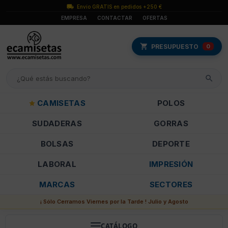
Envío GRATIS en pedidos +250 €
EMPRESA
CONTACTAR
OFERTAS
PRESUPUESTO
0
CAMISETAS
POLOS
SUDADERAS
GORRAS
BOLSAS
DEPORTE
LABORAL
IMPRESIÓN
MARCAS
SECTORES
¡ Sólo Cerramos Viernes por la Tarde ! Julio y Agosto
CATÁLOGO