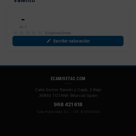
Valento
-
de 5
0 valoraciónes
Escribir valoración
ECAMISETAS.COM
Calle Doctor Ramón y Cajal, 2 Bajo
30850 TOTANA (Murcia) Spain
968 421 618
Tuka Publicidad, S.L. - CIF: B73554164