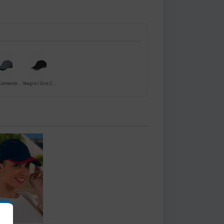
Gris Cemento / Verde Botella
Negro / Gris Cemento