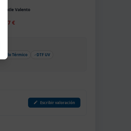
133
 Seatle Valento
1,47 €
Vinilo Térmico
DTF UV
Escribir valoración