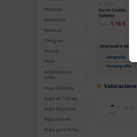
Ref. VL102
Mochilas
Gorra Combi
Valento
Neceseres
1,16 €
Desde
Neveras
Paraguas
Impresión de Go
Polares
Serigrafía
Polos
Tampografía
Regalos para
niños
Valoracione
Ropa Colegios
Ropa de Trabajo
-
Ropa Deportiva
de 5
Ropa Infantil
Ropa para Peñas