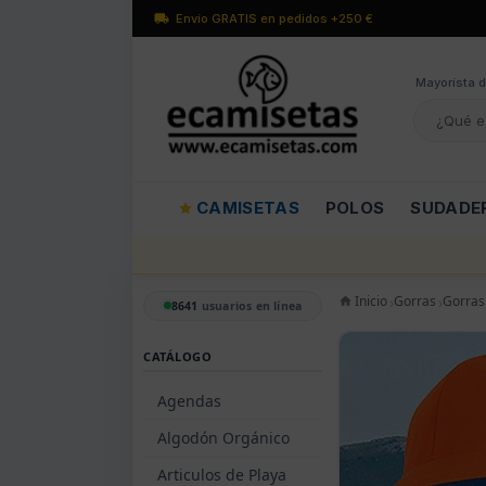
Envío GRATIS en pedidos +250 €
Mayorísta d
CAMISETAS
POLOS
SUDADE
Inicio
Gorras
Gorras
8641
usuarios en línea
CATÁLOGO
Agendas
Algodón Orgánico
Articulos de Playa