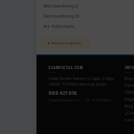
Merchandising II
Merchandising III
Art. Publicitario
★ Déjanos tu opinión
ECAMISETAS.COM
INF
Calle Doctor Ramón y Cajal, 2 Bajo
Empr
30850 TOTANA (Murcia) Spain
Cont
Ofer
968 421 618
Rega
Tuka Publicidad, S.L. - CIF: B73554164
Blog
¿Cóm
Cond