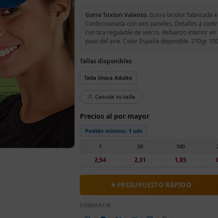
Gorra Tuxton Valento.
Gorra bicolor fabricada en
Confeccionada con seis paneles. Detalles a contr
con tira regulable de velcro. Refuerzo interior en
paso del aire. Color España disponible. 270gr 1
Tallas disponibles
Talla Unica Adulto
Calcula tu talla
Precios al por mayor
Pedido mínimo:
1 uds
1
50
100
2,54
2,31
1,85
1
PRESUPUESTO RÁPIDO
COMPARTIR