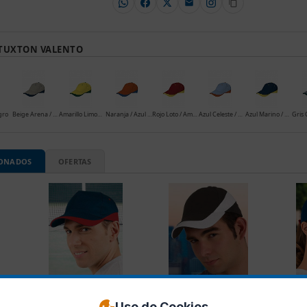
TUXTON VALENTO
gro
Beige Arena / Azul Marino
Amarillo Limon / Verde Botella
Naranja / Azul Royal
Rojo Loto / Amarillo Limon
Azul Celeste / Naranja
Azul Marino / Amarillo Limon
IONADOS
OFERTAS
Uso de Cookies