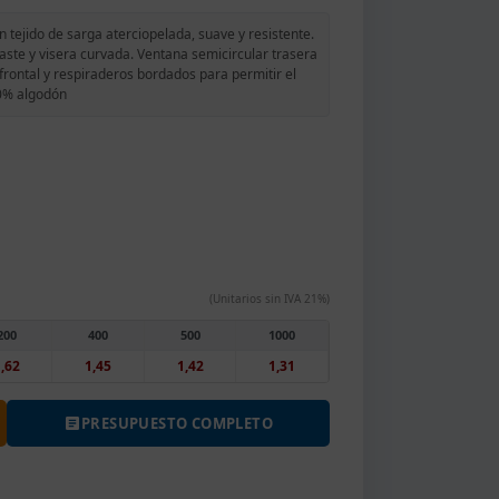
 tejido de sarga aterciopelada, suave y resistente.
aste y visera curvada. Ventana semicircular trasera
 frontal y respiraderos bordados para permitir el
00% algodón
(Unitarios sin IVA 21%)
200
400
500
1000
,62
1,45
1,42
1,31
PRESUPUESTO COMPLETO