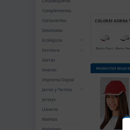
Chubasqueros
Complementos
Cortavientos
COLORES GORRA 
Delantales
Ecológicos
Blanco / Rojo Loto
Blanco / Ne
Escritura
Gorras
PRODUCTOS RELAC
Imanes
Imprenta Digital
Jarras y Termos
Jerseys
Llaveros
Maletas
Maletines