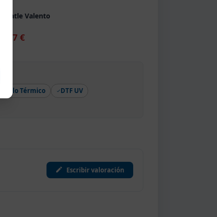
133
 Seatle Valento
1,47 €
Vinilo Térmico
DTF UV
Escribir valoración