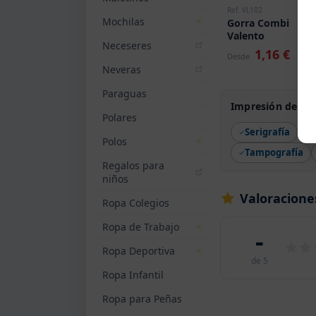
Ref. VL102
Mochilas
Gorra Combi
Valento
Neceseres
1,16 €
Desde
Neveras
Paraguas
Impresión de Gor
Polares
Serigrafía
Polos
Tampografía
Regalos para
niños
Valoracione
Ropa Colegios
Ropa de Trabajo
-
Ropa Deportiva
de 5
Ropa Infantil
Ropa para Peñas