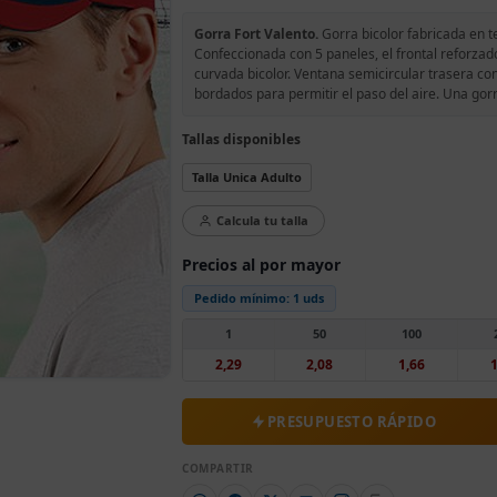
Gorra Fort Valento.
Gorra bicolor fabricada en te
Confeccionada con 5 paneles, el frontal reforzado
curvada bicolor. Ventana semicircular trasera con
bordados para permitir el paso del aire. Una go
Tallas disponibles
Talla Unica Adulto
Calcula tu talla
Precios al por mayor
Pedido mínimo:
1 uds
1
50
100
2,29
2,08
1,66
1
PRESUPUESTO RÁPIDO
COMPARTIR