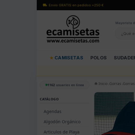
Envío GRATIS en pedidos +250 €
Mayorísta d
CAMISETAS
POLOS
SUDADE
Inicio
Gorras
Gorras
1162
usuarios en línea
CATÁLOGO
Agendas
Algodón Orgánico
Articulos de Playa