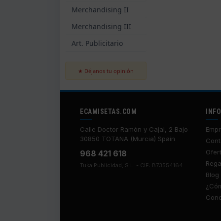
Merchandising II
Merchandising III
Art. Publicitario
★ Déjanos tu opinión
ECAMISETAS.COM
INF
Calle Doctor Ramón y Cajal, 2 Bajo
Empr
30850 TOTANA (Murcia) Spain
Cont
Ofer
968 421 618
Rega
Tuka Publicidad, S.L. - CIF: B73554164
Blog
¿Cóm
Cond