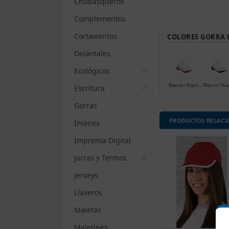
Chubasqueros
Complementos
Cortavientos
COLORES GORRA 
Delantales
Ecológicos
Blanco / Rojo Loto
Escritura
Gorras
PRODUCTOS RELAC
Imanes
Imprenta Digital
Jarras y Termos
Jerseys
Llaveros
Maletas
Maletines