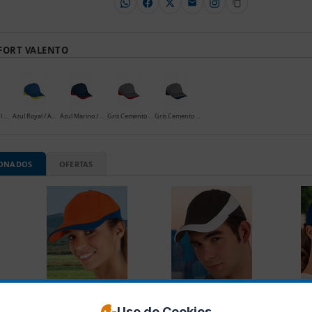
FORT VALENTO
Blanco / Azul Marino
Azul Royal / Amarillo Limon
Azul Marino / Rojo Loto
Gris Cemento / Rojo Loto
Gris Cemento / Azul Marino
IONADOS
OFERTAS
Uso de Cookies