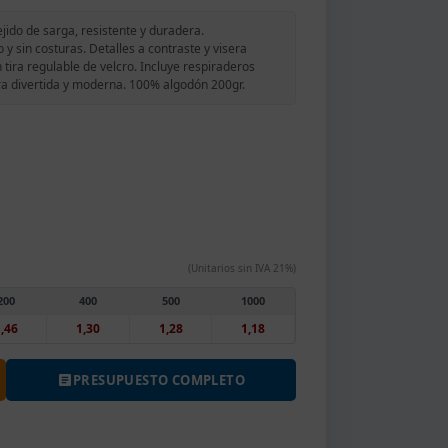
jido de sarga, resistente y duradera.
 y sin costuras. Detalles a contraste y visera
 tira regulable de velcro. Incluye respiraderos
rra divertida y moderna. 100% algodón 200gr.
(Unitarios sin IVA 21%)
200
400
500
1000
,46
1,30
1,28
1,18
PRESUPUESTO COMPLETO