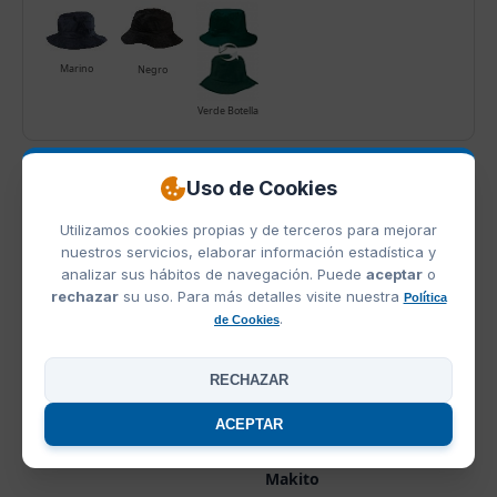
Marino
Negro
Verde Botella
Uso de Cookies
OFERTAS
Utilizamos cookies propias y de terceros para mejorar
OFERTA
OFERTA
nuestros servicios, elaborar información estadística y
analizar sus hábitos de navegación. Puede
aceptar
o
rechazar
su uso. Para más detalles visite nuestra
Política
.
de Cookies
RECHAZAR
ACEPTAR
Ref. M8072
Ref. M3572
Gorra Sport Makito
Gorro de Piscina Micra
Makito