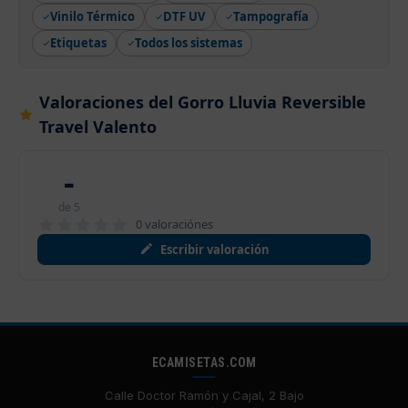
Vinilo Térmico
DTF UV
Tampografía
Etiquetas
Todos los sistemas
Valoraciones del Gorro Lluvia Reversible
Travel Valento
-
de 5
0 valoraciónes
Escribir valoración
ECAMISETAS.COM
Calle Doctor Ramón y Cajal, 2 Bajo