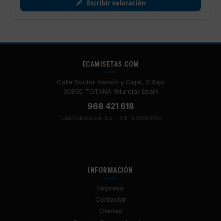
Escribir valoración
ECAMISETAS.COM
Calle Doctor Ramón y Cajal, 2 Bajo
30850 TOTANA (Murcia) Spain
968 421 618
Tuka Publicidad, S.L. - CIF: B73554164
INFORMACIÓN
Empresa
Contactar
Ofertas