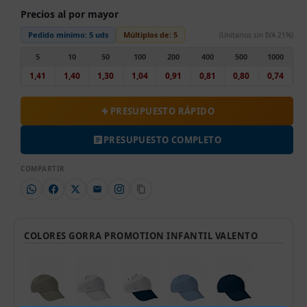
Precios al por mayor
Pedido mínimo:
5 uds
Múltiplos de:
5
(Unitarios sin IVA 21%)
5
10
50
100
200
400
500
1000
1,41
1,40
1,30
1,04
0,91
0,81
0,80
0,74
PRESUPUESTO RÁPIDO
PRESUPUESTO COMPLETO
COMPARTIR
COLORES GORRA PROMOTION INFANTIL VALENTO