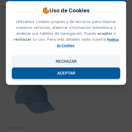
Beige Arena
Blanco
Blanco / Azul Marino
Azul Celeste
Azul Marino Orion
Uso de Cookies
Utilizamos cookies propias y de terceros para mejorar
nuestros servicios, elaborar información estadística y
analizar sus hábitos de navegación. Puede
aceptar
o
rechazar
su uso. Para más detalles visite nuestra
Política
Naranja Fiesta
Azul Royal
Verde Kelly
Verde Manzana
Rojo Loto
.
de Cookies
PRODUCTOS RELACIONADOS
RECHAZAR
ACEPTAR
Ref. VL101