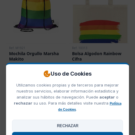
Ref. M1921
Ref. 10313
Mochila Orgullo Marsha
Bolsa Algodon Rainbow
Makito
Cifra
0,69 €
0,73 €
Desde
Desde
Uso de Cookies
Utilizamos cookies propias y de terceros para mejorar
nuestros servicios, elaborar información estadística y
analizar sus hábitos de navegación. Puede
aceptar
o
rechazar
su uso. Para más detalles visite nuestra
Política
.
de Cookies
RECHAZAR