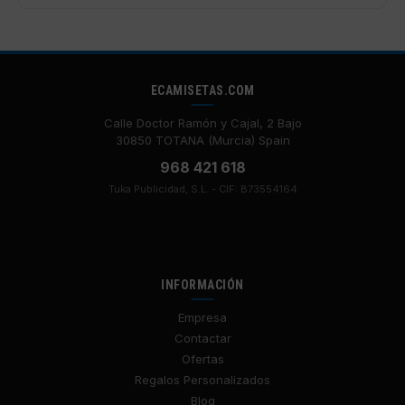
ECAMISETAS.COM
Calle Doctor Ramón y Cajal, 2 Bajo
30850 TOTANA (Murcia) Spain
968 421 618
Tuka Publicidad, S.L. - CIF: B73554164
INFORMACIÓN
Empresa
Contactar
Ofertas
Regalos Personalizados
Blog