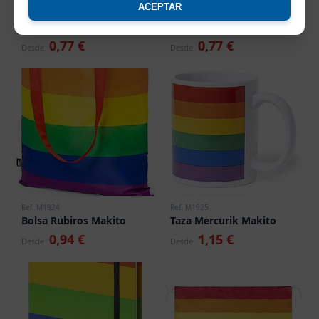
Ref. T-29CO
Ref. 10312
ACEPTAR
Bandera Rainbow Coche
Mochila Algodon
Divar Cifra
Rainbow Cifra
0,77 €
0,77 €
Desde
Desde
Ref. M1924
Ref. M1925
Bolsa Rubiros Makito
Taza Mercurik Makito
0,94 €
1,15 €
Desde
Desde