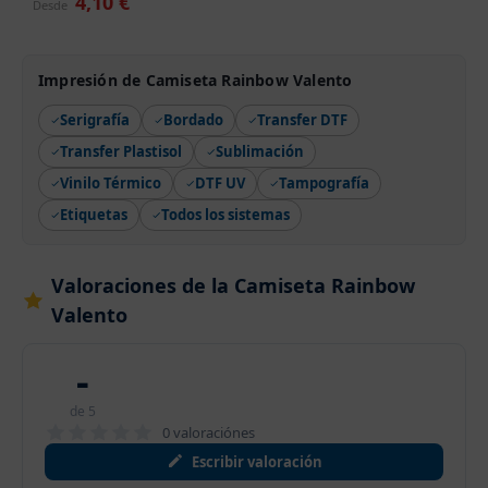
4,10 €
Desde
Impresión de Camiseta Rainbow Valento
Serigrafía
Bordado
Transfer DTF
Transfer Plastisol
Sublimación
Vinilo Térmico
DTF UV
Tampografía
Etiquetas
Todos los sistemas
Valoraciones de la Camiseta Rainbow
Valento
-
de 5
0 valoraciónes
Escribir valoración