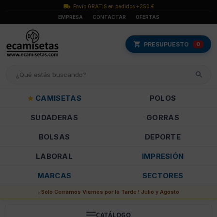
Envío GRATIS en pedidos +250 €
EMPRESA
CONTACTAR
OFERTAS
PRESUPUESTO
0
CAMISETAS
POLOS
SUDADERAS
GORRAS
BOLSAS
DEPORTE
LABORAL
IMPRESIÓN
MARCAS
SECTORES
¡ Sólo Cerramos Viernes por la Tarde ! Julio y Agosto
CATÁLOGO