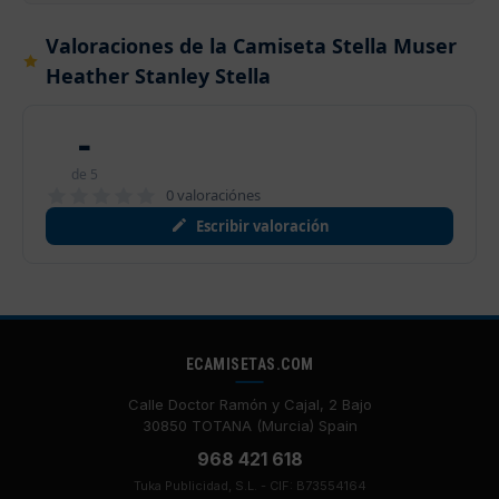
Valoraciones de la Camiseta Stella Muser
Heather Stanley Stella
-
de 5
0 valoraciónes
Escribir valoración
ECAMISETAS.COM
Calle Doctor Ramón y Cajal, 2 Bajo
30850 TOTANA (Murcia) Spain
968 421 618
Tuka Publicidad, S.L. - CIF: B73554164