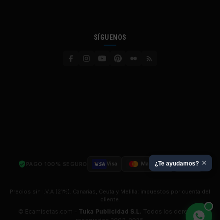
SÍGUENOS
×
¿Te ayudamos?
PAGO 100% SEGURO
Visa
Mastercard
SSL
Precios sin I.V.A (21%). Canarias, Ceuta y Melilla: impuestos por cuenta del
cliente.
© Ecamisetas.com -
Tuka Publicidad S.L.
Todos los derechos