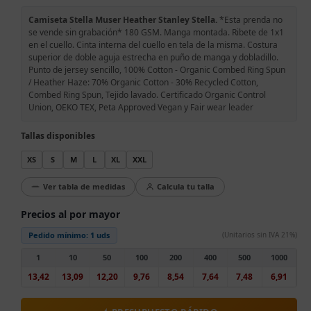
Camiseta Stella Muser Heather Stanley Stella.
*Esta prenda no
se vende sin grabación* 180 GSM. Manga montada. Ribete de 1x1
en el cuello. Cinta interna del cuello en tela de la misma. Costura
superior de doble aguja estrecha en puño de manga y dobladillo.
Punto de jersey sencillo, 100% Cotton - Organic Combed Ring Spun
/ Heather Haze: 70% Organic Cotton - 30% Recycled Cotton,
Combed Ring Spun, Tejido lavado. Certificado Organic Control
Union, OEKO TEX, Peta Approved Vegan y Fair wear leader
Tallas disponibles
XS
S
M
L
XL
XXL
Ver tabla de medidas
Calcula tu talla
Precios al por mayor
Pedido mínimo:
1 uds
(Unitarios sin IVA 21%)
1
10
50
100
200
400
500
1000
13,42
13,09
12,20
9,76
8,54
7,64
7,48
6,91