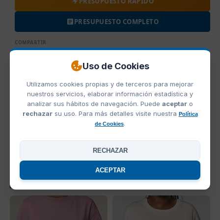
PRESUPUESTO RÁPIDO
PRESUPUESTO COMPLETO
COMPARTIR
Uso de Cookies
Utilizamos cookies propias y de terceros para mejorar
COLORES CAMISETA STELLA MUSER HEATHER STANLEY
nuestros servicios, elaborar información estadística y
STELLA
analizar sus hábitos de navegación. Puede
aceptar
o
rechazar
su uso. Para más detalles visite nuestra
Política
.
de Cookies
Cool Heather Grey
Heather Grey
Heather Haze
RECHAZAR
ACEPTAR
PRODUCTOS RELACIONADOS