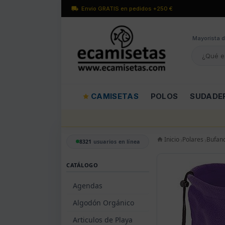
Envío GRATIS en pedidos +250 €
Mayorísta d
CAMISETAS
POLOS
SUDADE
Inicio
Polares
Bufand
8321
usuarios en línea
CATÁLOGO
Agendas
Algodón Orgánico
Articulos de Playa