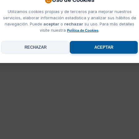
Utilizamos cookies propias y de terceros para mejorar nuestros
servicios, elaborar información estadística y analizar sus hábitos de
navegación. Puede
aceptar
o
rechazar
su uso. Para más detalles
visite nuestra
.
Política de Cookies
RECHAZAR
ACEPTAR