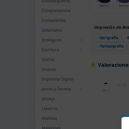
Chubasqueros
Marino
Morado
Complementos
Cortavientos
Impresión de Bra
Delantales
Serigrafía
Ecológicos
Tampografía
Escritura
Gorras
Valoraciones
Imanes
-
Imprenta Digital
Jarras y Termos
de 5
Jerseys
Llaveros
Maletas
Maletines