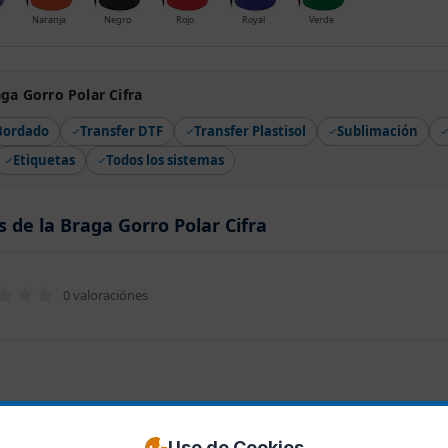
Naranja
Negro
Rojo
Royal
Verde
ga Gorro Polar Cifra
Bordado
Transfer DTF
Transfer Plastisol
Sublimación
Etiquetas
Todos los sistemas
 de la Braga Gorro Polar Cifra
0 valoraciónes
Uso de Cookies