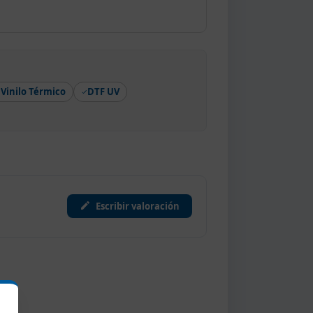
Vinilo Térmico
DTF UV
Escribir valoración