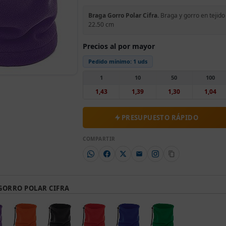
Braga Gorro Polar Cifra.
Braga y gorro en tejido 
22.50 cm
Precios al por mayor
Pedido mínimo:
1 uds
1
10
50
100
1,43
1,39
1,30
1,04
PRESUPUESTO RÁPIDO
COMPARTIR
GORRO POLAR CIFRA