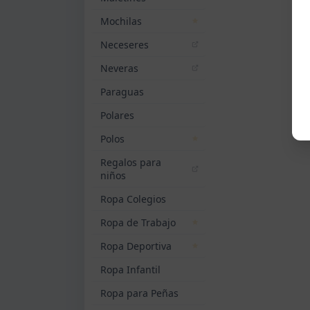
Mochilas
Neceseres
Neveras
Paraguas
Polares
Polos
Regalos para
niños
Ropa Colegios
Ropa de Trabajo
Ropa Deportiva
Ropa Infantil
Ropa para Peñas