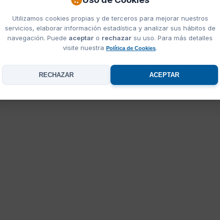
s para la empresa y
Encargamos 400 bolsas serigrafiadas a 2
fechos. El algodón es
colores para el club de ciclismo y el
Utilizamos cookies propias y de terceros para mejorar nuestros
e nota que es peinado.
resultado ha sido espectacular. Se nota
servicios, elaborar información estadística y analizar sus hábitos de
que trabajan con buenas marcas de textil.
navegación. Puede
aceptar
o
rechazar
su uso. Para más detalles
Respuesta inmediata a todas nuestras
visite nuestra
.
Política de Cookies
consultas.
Lucia W.
22/01/2026
15/11/2025
RECHAZAR
ACEPTAR