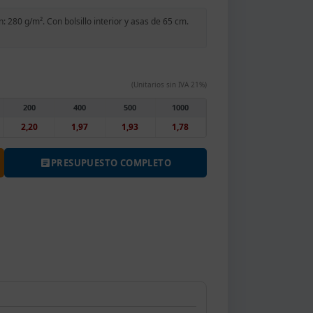
 280 g/m². Con bolsillo interior y asas de 65 cm.
(Unitarios sin IVA 21%)
200
400
500
1000
2,20
1,97
1,93
1,78
PRESUPUESTO COMPLETO