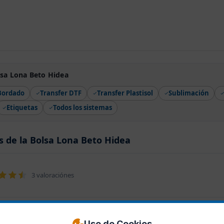
lsa Lona Beto Hidea
Bordado
Transfer DTF
Transfer Plastisol
Sublimación
Etiquetas
Todos los sistemas
s de la Bolsa Lona Beto Hidea
3 valoraciónes
Uso de Cookies