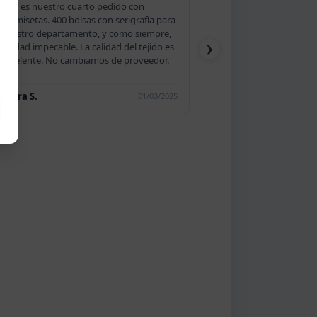
Este es nuestro cuarto pedido con
ecamisetas. 400 bolsas con serigrafía para
nuestro departamento, y como siempre,
calidad impecable. La calidad del tejido es
❯
excelente. No cambiamos de proveedor.
Laura S.
01/03/2025