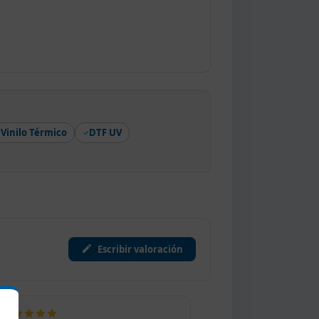
Vinilo Térmico
DTF UV
Escribir valoración