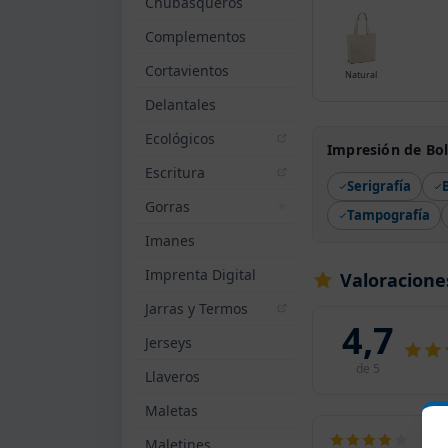
Chubasqueros
Complementos
Cortavientos
Natural
Delantales
Ecológicos
Impresión de Bo
Escritura
Serigrafía
Gorras
Tampografía
Imanes
Imprenta Digital
Valoracione
Jarras y Termos
4,7
Jerseys
de 5
Llaveros
Maletas
Maletines