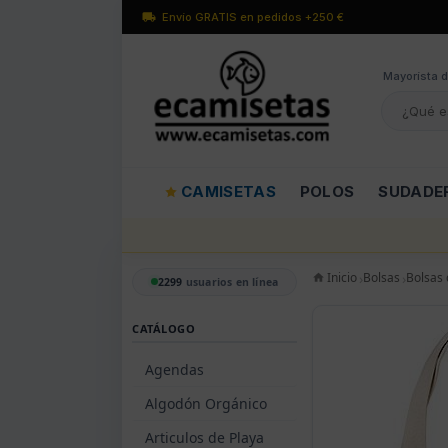
Envío GRATIS en pedidos +250 €
Mayorísta d
CAMISETAS
POLOS
SUDADE
Inicio
Bolsas
Bolsas 
2299
usuarios en línea
CATÁLOGO
Agendas
Algodón Orgánico
Articulos de Playa