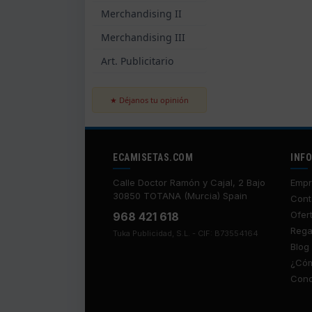
Merchandising II
Merchandising III
Art. Publicitario
★ Déjanos tu opinión
ECAMISETAS.COM
INF
Calle Doctor Ramón y Cajal, 2 Bajo
Empr
30850 TOTANA (Murcia) Spain
Cont
Ofer
968 421 618
Rega
Tuka Publicidad, S.L. - CIF: B73554164
Blog
¿Cóm
Cond