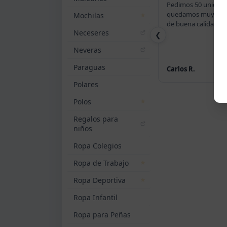
Pedimos 50 unidade
quedamos muy satis
Mochilas
de buena calidad, s
Neceseres
❮
Neveras
Paraguas
Carlos R.
Polares
Polos
Regalos para
niños
Ropa Colegios
Ropa de Trabajo
Ropa Deportiva
Ropa Infantil
Ropa para Peñas