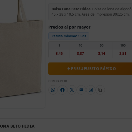
Bolsa Lona Beto Hidea.
Bolsa de lona de algodón:
45 x 38 x 10.5 cm. Area de impresion 30x25 cm.
Precios al por mayor
Pedido mínimo:
1 uds
1
10
50
100
3,45
3,37
3,14
2,51
PRESUPUESTO RÁPIDO
COMPARTIR
LONA BETO HIDEA