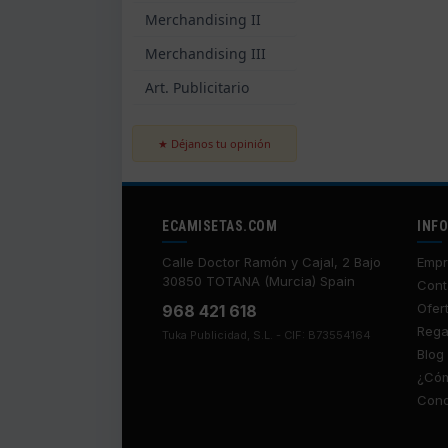
Merchandising II
Merchandising III
Art. Publicitario
★ Déjanos tu opinión
ECAMISETAS.COM
INF
Calle Doctor Ramón y Cajal, 2 Bajo
Empr
30850 TOTANA (Murcia) Spain
Cont
Ofer
968 421 618
Rega
Tuka Publicidad, S.L. - CIF: B73554164
Blog
¿Cóm
Cond