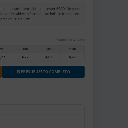
ín multiusos fabricado en poliéster 600D. Dispone
exterior abierto (forrado) con bolsillo frontal con
mpresion 26 x 18 cm.
(Unitarios sin IVA 21%)
200
400
500
1000
,27
4,72
4,62
4,27
PRESUPUESTO COMPLETO