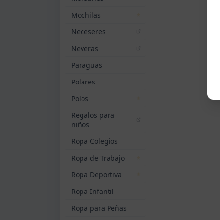
Mochilas
Neceseres
Neveras
Paraguas
Polares
Polos
Regalos para
niños
Ropa Colegios
Ropa de Trabajo
Ropa Deportiva
Ropa Infantil
Ropa para Peñas