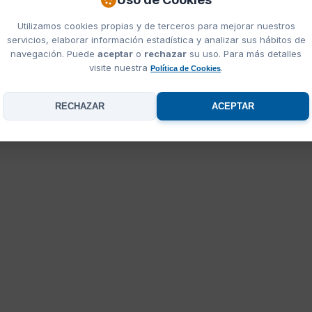
Utilizamos cookies propias y de terceros para mejorar nuestros
servicios, elaborar información estadística y analizar sus hábitos de
navegación. Puede
aceptar
o
rechazar
su uso. Para más detalles
visite nuestra
.
Política de Cookies
RECHAZAR
ACEPTAR