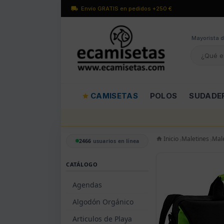
Envío GRATIS en pedidos +250 €
Mayorísta d
CAMISETAS
POLOS
SUDADE
Inicio
Maletines
Male
2466
usuarios en línea
CATÁLOGO
Agendas
Algodón Orgánico
Articulos de Playa