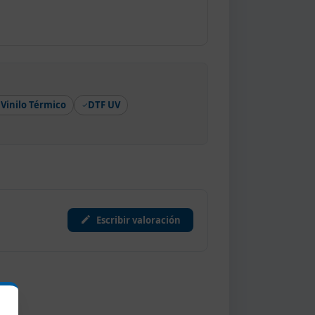
Vinilo Térmico
DTF UV
Escribir valoración