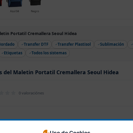
Azul 04
Negro
etin Portatil Cremallera Seoul Hidea
Bordado
Transfer DTF
Transfer Plastisol
Sublimación
Etiquetas
Todos los sistemas
s del Maletin Portatil Cremallera Seoul Hidea
0 valoraciónes
Uso de Cookies