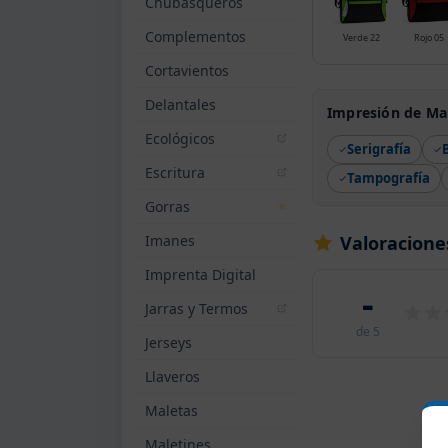
Chubasqueros
Complementos
Verde 22
Rojo 05
Cortavientos
Delantales
Impresión de Mal
Ecológicos
Serigrafía
Escritura
Tampografía
Gorras
Imanes
Valoracione
Imprenta Digital
-
Jarras y Termos
de 5
Jerseys
Llaveros
Maletas
Maletines