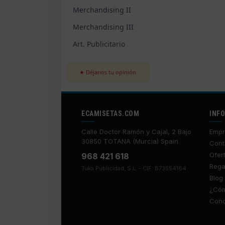
Merchandising II
Merchandising III
Art. Publicitario
★ Déjanos tu opinión
ECAMISETAS.COM
INF
Calle Doctor Ramón y Cajal, 2 Bajo
Empr
30850 TOTANA (Murcia) Spain
Cont
Ofer
968 421 618
Rega
Tuka Publicidad, S.L. - CIF: B73554164
Blog
¿Cóm
Cond