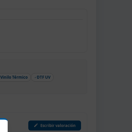
Vinilo Térmico
DTF UV
Escribir valoración