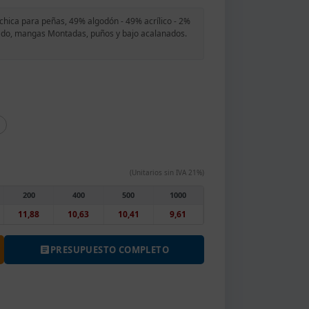
chica para peñas, 49% algodón - 49% acrílico - 2%
stado, mangas Montadas, puños y bajo acalanados.
(Unitarios sin IVA 21%)
200
400
500
1000
11,88
10,63
10,41
9,61
PRESUPUESTO COMPLETO