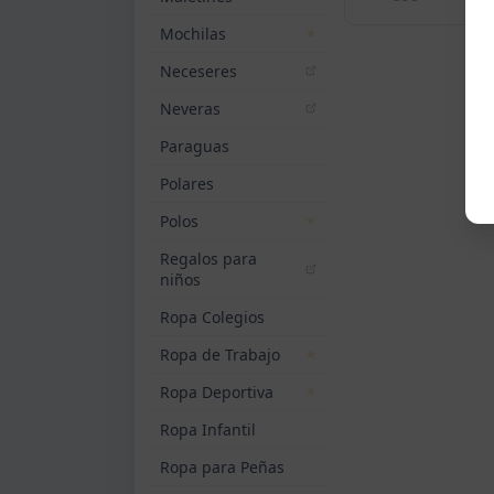
Mochilas
Neceseres
Neveras
Paraguas
Polares
Polos
Regalos para
niños
Ropa Colegios
Ropa de Trabajo
Ropa Deportiva
Ropa Infantil
Ropa para Peñas