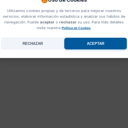
Utilizamos cookies propias y de terceros para mejorar nuestros
servicios, elaborar información estadística y analizar sus hábitos de
navegación. Puede
aceptar
o
rechazar
su uso. Para más detalles
visite nuestra
.
Política de Cookies
RECHAZAR
ACEPTAR