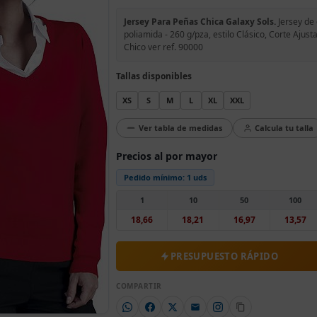
Jersey Para Peñas Chica Galaxy Sols.
Jersey de 
poliamida - 260 g/pza, estilo Clásico, Corte Aju
Chico ver ref. 90000
Tallas disponibles
XS
S
M
L
XL
XXL
Ver tabla de medidas
Calcula tu talla
Precios al por mayor
Pedido mínimo:
1 uds
1
10
50
100
18,66
18,21
16,97
13,57
PRESUPUESTO RÁPIDO
COMPARTIR