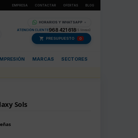
EMPRESA
CONTACTAR
OFERTAS
BLOG
HORARIOS Y WHATSAPP
▼
968 421 618
ATENCIÓN CLIENTE
(5 líneas)
PRESUPUESTO
0
IMPRESIÓN
MARCAS
SECTORES
laxy Sols
Peñas