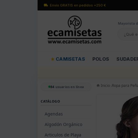
Envío GRATIS en pedidos +250 €
Mayorísta d
CAMISETAS
POLOS
SUDADE
Inicio
Ropa para Peñ
84
usuarios en línea
CATÁLOGO
Agendas
Algodón Orgánico
Articulos de Playa