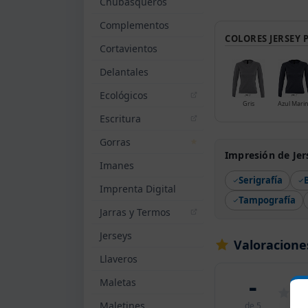
Chubasqueros
Complementos
COLORES JERSEY 
Cortavientos
Delantales
Ecológicos
Gris
Azul Mari
Escritura
Gorras
Impresión de Jer
Imanes
Serigrafía
Imprenta Digital
Tampografía
Jarras y Termos
Jerseys
Valoracione
Llaveros
-
Maletas
Maletines
de 5