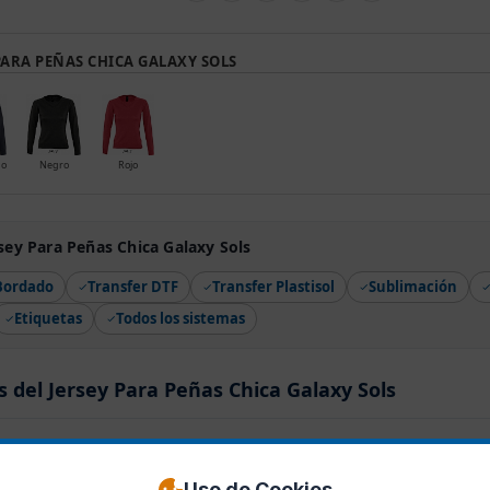
PARA PEÑAS CHICA GALAXY SOLS
no
Negro
Rojo
sey Para Peñas Chica Galaxy Sols
Bordado
Transfer DTF
Transfer Plastisol
Sublimación
Etiquetas
Todos los sistemas
s del Jersey Para Peñas Chica Galaxy Sols
0 valoraciónes
Uso de Cookies