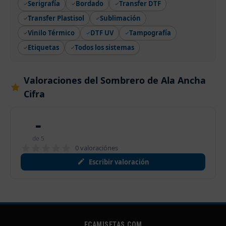
Serigrafía
Bordado
Transfer DTF
Transfer Plastisol
Sublimación
Vinilo Térmico
DTF UV
Tampografía
Etiquetas
Todos los sistemas
Valoraciones del Sombrero de Ala Ancha
Cifra
-
de 5
0 valoraciónes
Escribir valoración
ECAMISETAS.COM