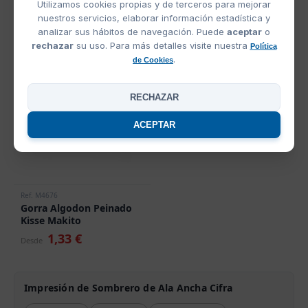
Utilizamos cookies propias y de terceros para mejorar
Gorra Sport Makito
Gorro de Piscina Micra
nuestros servicios, elaborar información estadística y
Makito
analizar sus hábitos de navegación. Puede
aceptar
o
0,74 €
0,97 €
Desde
Desde
rechazar
su uso. Para más detalles visite nuestra
Política
.
de Cookies
OFERTA
RECHAZAR
ACEPTAR
Ref. M4676
Gorra Algodon Peinado
Kisse Makito
1,33 €
Desde
Impresión de Sombrero de Ala Ancha Cifra