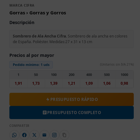
MARCA CIFRA
Gorras › Gorras y Gorros
Descripción
Sombrero de Ala Ancha Cifra.
Sombrero de ala ancha en colores
de España. Poliéster. Medidas:27 x 31 x 13 cm
Precios al por mayor
Pedido mínimo:
1 uds
(Unitarios sin IVA 21%)
1
50
100
200
400
500
1000
1,91
1,73
1,39
1,21
1,09
1,06
0,98
PRESUPUESTO RÁPIDO
PRESUPUESTO COMPLETO
COMPARTIR