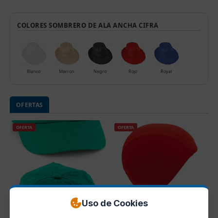
COLORES SOMBRERO DE ALA ANCHA CIFRA
Blanco
Marron
Negro
Rojo
Royal
OFERTAS
OFERTA
OFERTA
Uso de Cookies
Ref. M8072
Ref. M3572