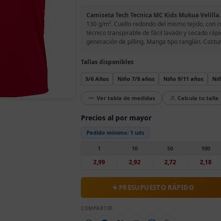
Camiseta Tech Tecnica MC Kids Mukua Velilla.
130 g/m². Cuello redondo del mismo tejido, con c
técnico transpirable de fácil lavado y secado rápi
generación de pilling. Manga tipo ranglán. Costura
Tallas disponibles
5/6 Años
Niño 7/8 años
Niño 9/11 años
Niñ
Ver tabla de medidas
Calcula tu talla
Precios al por mayor
Pedido mínimo:
1 uds
1
10
50
100
2,99
2,92
2,72
2,18
PRESUPUESTO RÁPIDO
COMPARTIR