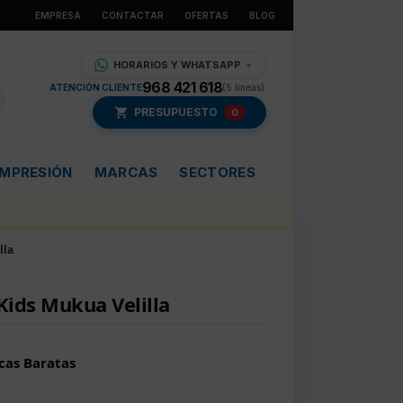
EMPRESA
CONTACTAR
OFERTAS
BLOG
HORARIOS Y WHATSAPP
▼
968 421 618
ATENCIÓN CLIENTE
(5 líneas)
PRESUPUESTO
0
IMPRESIÓN
MARCAS
SECTORES
lla
Kids Mukua Velilla
cas Baratas