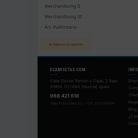
Merchandising II
Merchandising III
Art. Publicitario
★ Déjanos tu opinión
ECAMISETAS.COM
INF
Calle Doctor Ramón y Cajal, 2 Bajo
Empr
30850 TOTANA (Murcia) Spain
Cont
Ofer
968 421 618
Rega
Tuka Publicidad, S.L. - CIF: B73554164
Blog
¿Cóm
Cond