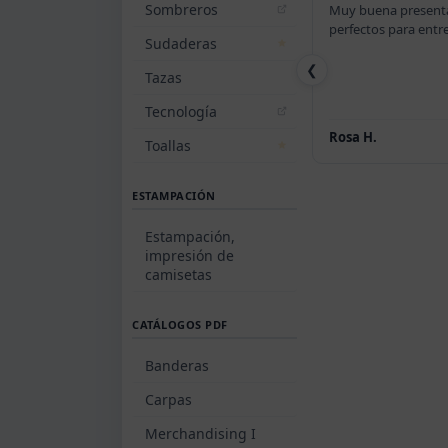
Sombreros
Muy buena presentación individual,
perfectos para entregar como regalo.
Sudaderas
❮
Tazas
Tecnología
Rosa H.
11/10/2025
Toallas
ESTAMPACIÓN
Estampación,
impresión de
camisetas
CATÁLOGOS PDF
Banderas
Carpas
Merchandising I