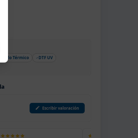
Vinilo Térmico
DTF UV
la
Escribir valoración