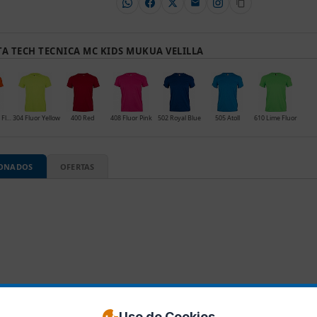
A TECH TECNICA MC KIDS MUKUA VELILLA
303 Orange Fluor
304 Fluor Yellow
400 Red
408 Fluor Pink
502 Royal Blue
505 Atoll
610 Lime Fluor
IONADOS
OFERTAS
Uso de Cookies