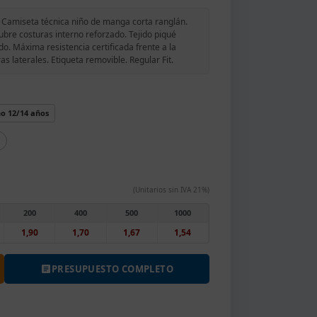
Camiseta técnica niño de manga corta ranglán.
ubre costuras interno reforzado. Tejido piqué
do. Máxima resistencia certificada frente a la
s laterales. Etiqueta removible. Regular Fit.
o 12/14 años
(Unitarios sin IVA 21%)
200
400
500
1000
1,90
1,70
1,67
1,54
PRESUPUESTO COMPLETO