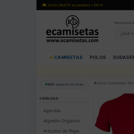
Envío GRATIS en pedidos +250 €
Mayorísta d
CAMISETAS
POLOS
SUDADE
Inicio
Camisetas Téc
4241
usuarios en línea
CATÁLOGO
Agendas
Algodón Orgánico
Articulos de Playa