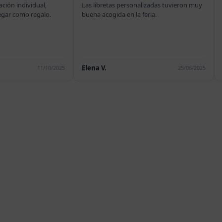
Las libretas personalizadas tuvieron muy
Pedimos 350 artículos pe
buena acogida en la feria.
como regalo corporativo 
academia. El material es 
y resistente. El grabado es
duradero, nos encanta c
Elena V.
Alberto N.
25/06/2025