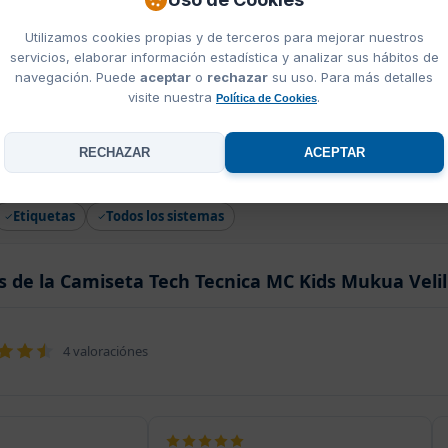
Utilizamos cookies propias y de terceros para mejorar nuestros
ua
servicios, elaborar información estadística y analizar sus hábitos de
navegación. Puede
aceptar
o
rechazar
su uso. Para más detalles
visite nuestra
.
Política de Cookies
iseta Tech Tecnica MC Kids Mukua Velilla
RECHAZAR
ACEPTAR
Bordado
Transfer DTF
Transfer Plastisol
Sublimación
Etiquetas
Todos los sistemas
s de la Camiseta Tech Tecnica MC Kids Mukua Velil
4 valoraciónes