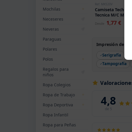
Ref. MK520V
Mochilas
Camiseta Tech
Tecnica M/C Muk
Neceseres
Velilla
1,77 €
Desde
Neveras
Paraguas
Impresión de Cam
Polares
Serigrafía
Polos
Tampografía
Regalos para
niños
Valoracione
Ropa Colegios
Ropa de Trabajo
4,8
Ropa Deportiva
de 5
Ropa Infantil
Ropa para Peñas