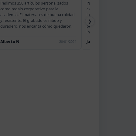
rsonalizados
Para la campaña navideña del club de
para la
ciclismo encargamos 75 unidades. El
de buena calidad
logotipo se reproduce con mucha
 nítido y
fidelidad. Entrega en plazo y todo
❯
ómo quedaron.
perfectamente empaquetado
individualmente.
Javier T.
20/01/2024
19/01/2024