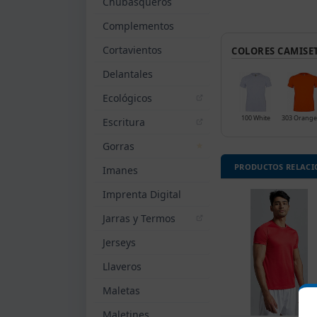
Chubasqueros
Complementos
Cortavientos
COLORES CAMISET
Delantales
Ecológicos
100 White
Escritura
Gorras
PRODUCTOS RELAC
Imanes
Imprenta Digital
Jarras y Termos
Jerseys
Llaveros
Maletas
Maletines