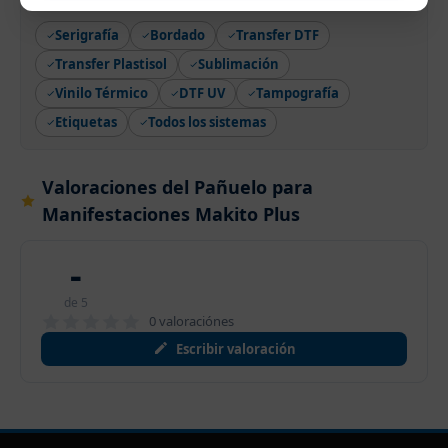
Serigrafía
Bordado
Transfer DTF
Transfer Plastisol
Sublimación
Vinilo Térmico
DTF UV
Tampografía
Etiquetas
Todos los sistemas
Valoraciones del Pañuelo para
Manifestaciones Makito Plus
-
de 5
0 valoraciónes
Escribir valoración