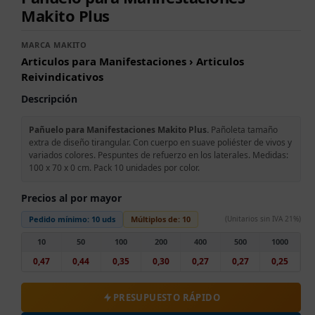
Makito Plus
MARCA MAKITO
Articulos para Manifestaciones › Articulos
Reivindicativos
Descripción
Pañuelo para Manifestaciones Makito Plus.
Pañoleta tamaño
extra de diseño tirangular. Con cuerpo en suave poliéster de vivos y
variados colores. Pespuntes de refuerzo en los laterales. Medidas:
100 x 70 x 0 cm. Pack 10 unidades por color.
Precios al por mayor
Pedido mínimo:
10 uds
Múltiplos de:
10
(Unitarios sin IVA 21%)
10
50
100
200
400
500
1000
0,47
0,44
0,35
0,30
0,27
0,27
0,25
PRESUPUESTO RÁPIDO