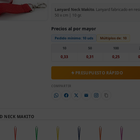
Lanyard Neck Makito.
Lanyard fabricado en resis
50 x cm | 10 gr.
Precios al por mayor
Pedido mínimo:
10 uds
Múltiplos de:
10
10
50
100
0,33
0,31
0,25
0
PRESUPUESTO RÁPIDO
COMPARTIR
D NECK MAKITO