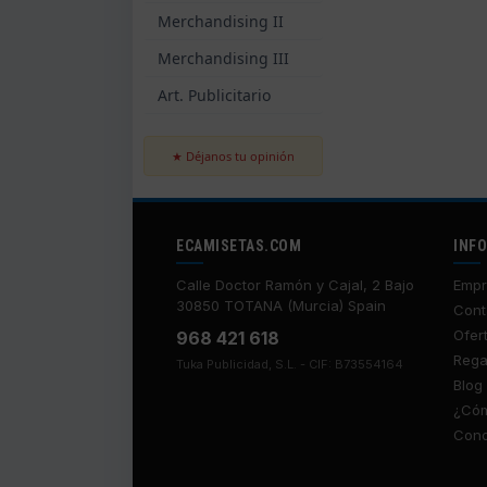
Merchandising II
Merchandising III
Art. Publicitario
★ Déjanos tu opinión
ECAMISETAS.COM
INF
Calle Doctor Ramón y Cajal, 2 Bajo
Empr
30850 TOTANA (Murcia) Spain
Cont
Ofer
968 421 618
Rega
Tuka Publicidad, S.L. - CIF: B73554164
Blog
¿Cóm
Cond