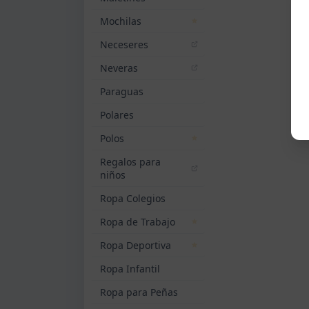
Mochilas
Neceseres
Neveras
Paraguas
Polares
Polos
Regalos para
niños
Ropa Colegios
Ropa de Trabajo
Ropa Deportiva
Ropa Infantil
Ropa para Peñas