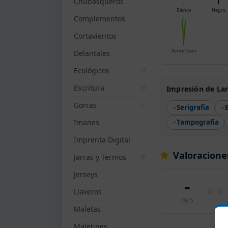
Chubasqueros
Blanco
Negro
Complementos
Cortavientos
Verde Claro
Delantales
Ecológicos
Escritura
Impresión de La
Gorras
Serigrafía
Imanes
Tampografía
Imprenta Digital
Valoracione
Jarras y Termos
Jerseys
-
Llaveros
de 5
Maletas
Maletines