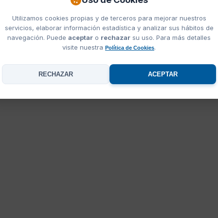
Utilizamos cookies propias y de terceros para mejorar nuestros
servicios, elaborar información estadística y analizar sus hábitos de
navegación. Puede
aceptar
o
rechazar
su uso. Para más detalles
visite nuestra
.
Política de Cookies
RECHAZAR
ACEPTAR