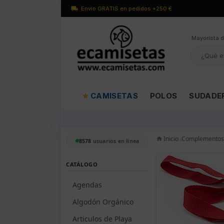
Envío GRATIS en pedidos +250 €
Mayorísta d
CAMISETAS
POLOS
SUDADE
Inicio
Complementos
8578
usuarios en línea
CATÁLOGO
Agendas
Algodón Orgánico
Articulos de Playa