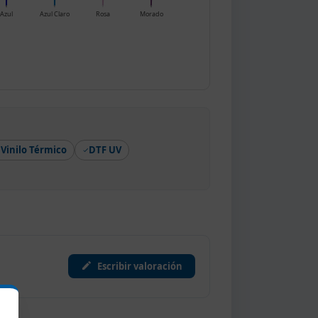
Azul
Azul Claro
Rosa
Morado
Vinilo Térmico
DTF UV
Escribir valoración