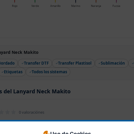
Rojo
Verde
Amarillo
Marino
Naranja
Fucsia
nyard Neck Makito
Bordado
Transfer DTF
Transfer Plastisol
Sublimación
Etiquetas
Todos los sistemas
s del Lanyard Neck Makito
0 valoraciónes
Uso de Cookies