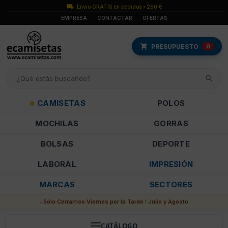
Envío GRATIS en pedidos +250 €
EMPRESA
CONTACTAR
OFERTAS
PRESUPUESTO
0
CAMISETAS
POLOS
MOCHILAS
GORRAS
BOLSAS
DEPORTE
LABORAL
IMPRESIÓN
MARCAS
SECTORES
¡ Sólo Cerramos Viernes por la Tarde ! Julio y Agosto
CATÁLOGO