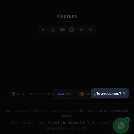
SÍGUENOS
×
¿Te ayudamos?
PAGO 100% SEGURO
Visa
Mastercard
SSL
Precios sin I.V.A (21%). Canarias, Ceuta y Melilla: impuestos por cuenta del
cliente.
© Ecamisetas.com -
Tuka Publicidad S.L.
Todos los derechos
reservados 2003-2026.