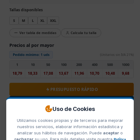
Tallas disponibles
S
M
L
XL
XXL
Ver tabla de medidas
Calcula tu talla
Precios al por mayor
Pedido mínimo:
1 uds
(Unitarios sin IVA 21%)
1
10
50
100
200
400
500
1000
18,79
18,33
17,08
13,67
11,96
10,70
10,48
9,68
PRESUPUESTO RÁPIDO
PRESUPUESTO COMPLETO
Uso de Cookies
COMPARTIR
Utilizamos cookies propias y de terceros para mejorar
nuestros servicios, elaborar información estadística y
analizar sus hábitos de navegación. Puede
aceptar
o
rechazar
su uso. Para más detalles visite nuestra
Política