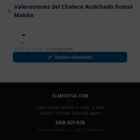
Valoraciones del Chaleco Acolchado Rostol
Makito
-
de 5
0 valoraciónes
Escribir valoración
ECAMISETAS.COM
Calle Doctor Ramón y Cajal, 2 Bajo
30850 TOTANA (Murcia) Spain
968 421 618
Tuka Publicidad, S.L. - CIF: B73554164