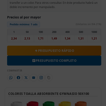
transfer a un color. Para otros consultar. En éste producto habrá un
doble incremento por manipulado.
Precios al por mayor
Pedido mínimo:
1 uds
(Unitarios sin IVA 21%)
1
50
100
200
400
500
1000
2,34
2,13
1,71
1,49
1,34
1,31
1,21
PRESUPUESTO RÁPIDO
PRESUPUESTO COMPLETO
COMPARTIR
COLORES TOALLA ABSORBENTE GYMNASIO 50X100