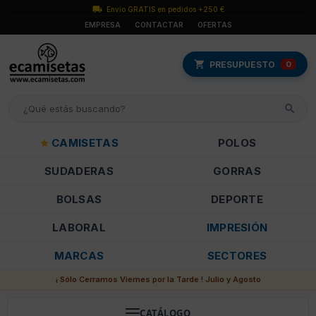
Envío GRATIS en pedidos +250 €
EMPRESA
CONTACTAR
OFERTAS
PRESUPUESTO
0
CAMISETAS
POLOS
SUDADERAS
GORRAS
BOLSAS
DEPORTE
LABORAL
IMPRESIÓN
MARCAS
SECTORES
¡ Sólo Cerramos Viernes por la Tarde ! Julio y Agosto
CATÁLOGO