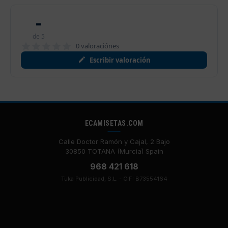
-
de 5
0 valoraciónes
Escribir valoración
ECAMISETAS.COM
Calle Doctor Ramón y Cajal, 2 Bajo
30850 TOTANA (Murcia) Spain
968 421 618
Tuka Publicidad, S.L. - CIF: B73554164