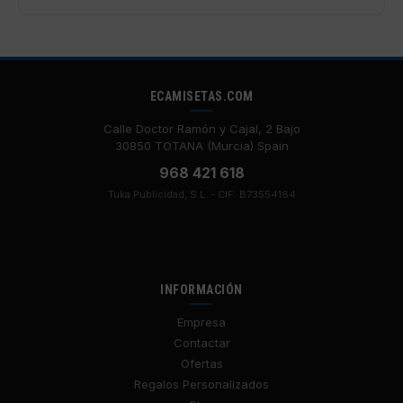
ECAMISETAS.COM
Calle Doctor Ramón y Cajal, 2 Bajo
30850 TOTANA (Murcia) Spain
968 421 618
Tuka Publicidad, S.L. - CIF: B73554164
INFORMACIÓN
Empresa
Contactar
Ofertas
Regalos Personalizados