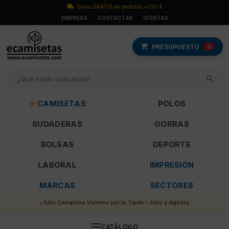
Envío GRATIS en pedidos +250 €
EMPRESA
CONTACTAR
OFERTAS
PRESUPUESTO
0
CAMISETAS
POLOS
SUDADERAS
GORRAS
BOLSAS
DEPORTE
LABORAL
IMPRESIÓN
MARCAS
SECTORES
¡ Sólo Cerramos Viernes por la Tarde ! Julio y Agosto
CATÁLOGO