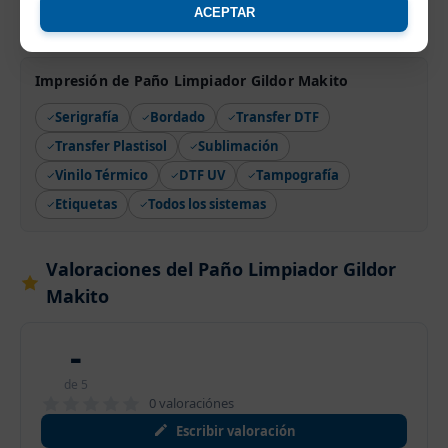
1,61 €
1,61 €
Desde
Desde
ACEPTAR
Impresión de Paño Limpiador Gildor Makito
Serigrafía
Bordado
Transfer DTF
Transfer Plastisol
Sublimación
Vinilo Térmico
DTF UV
Tampografía
Etiquetas
Todos los sistemas
Valoraciones del Paño Limpiador Gildor
Makito
-
de 5
0 valoraciónes
Escribir valoración