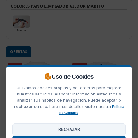
COLORES PAÑO LIMPIADOR GILDOR MAKITO
Blanco
OFERTAS
OFERTA
OFERTA
Uso de Cookies
Utilizamos cookies propias y de terceros para mejorar
nuestros servicios, elaborar información estadística y
analizar sus hábitos de navegación. Puede
aceptar
o
rechazar
su uso. Para más detalles visite nuestra
Política
.
de Cookies
Ref. SB0425
Ref. SB0423
Camiseta Sublimacion
Camiseta Sublimacion
RECHAZAR
Roly Montecarlo
Mujer Roly Montecarlo