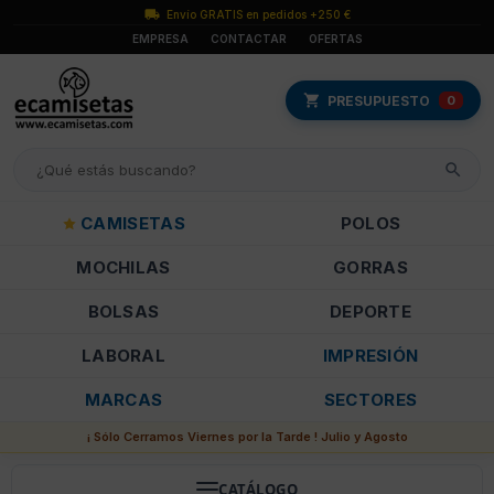
Envío GRATIS en pedidos +250 €
EMPRESA
CONTACTAR
OFERTAS
PRESUPUESTO
0
CAMISETAS
POLOS
MOCHILAS
GORRAS
BOLSAS
DEPORTE
LABORAL
IMPRESIÓN
MARCAS
SECTORES
¡ Sólo Cerramos Viernes por la Tarde ! Julio y Agosto
CATÁLOGO