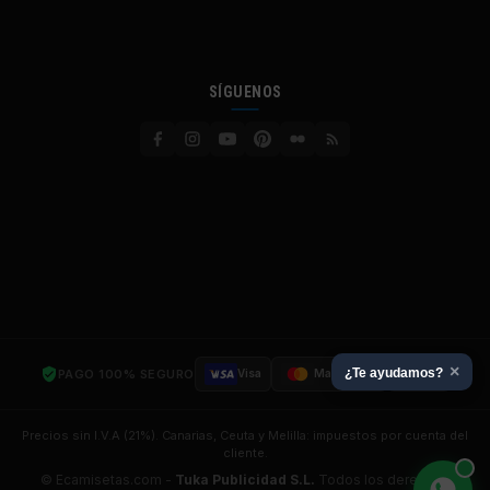
SÍGUENOS
×
¿Te ayudamos?
PAGO 100% SEGURO
Visa
Mastercard
SSL
Precios sin I.V.A (21%). Canarias, Ceuta y Melilla: impuestos por cuenta del
cliente.
© Ecamisetas.com -
Tuka Publicidad S.L.
Todos los derechos