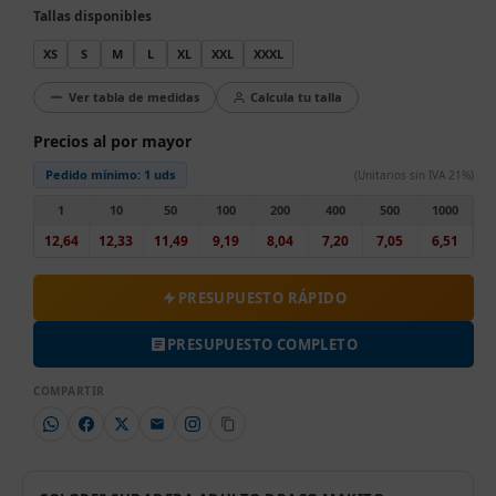
Tallas disponibles
XS
S
M
L
XL
XXL
XXXL
Ver tabla de medidas
Calcula tu talla
Precios al por mayor
Pedido mínimo:
1 uds
(Unitarios sin IVA 21%)
1
10
50
100
200
400
500
1000
12,64
12,33
11,49
9,19
8,04
7,20
7,05
6,51
PRESUPUESTO RÁPIDO
PRESUPUESTO COMPLETO
COMPARTIR