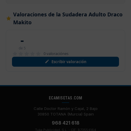
Valoraciones de la Sudadera Adulto Draco
Makito
-
de 5
0 valoraciónes
Escribir valoración
ECAMISETAS.COM
Calle Doctor Ramón y Cajal, 2 Bajo
30850 TOTANA (Murcia) Spain
968 421 618
Tuka Publicidad, S.L. - CIF: B73554164