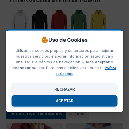
COLORES SUDADERA ADULTO DRACO MAKITO
Blanco
Negro
Rojo
Verde
Amarillo
Uso de Cookies
Utilizamos cookies propias y de terceros para mejorar
nuestros servicios, elaborar información estadística y
analizar sus hábitos de navegación. Puede
aceptar
o
Naranja
Gris
Arena
Azul
Azul Claro
rechazar
su uso. Para más detalles visite nuestra
Política
.
de Cookies
RECHAZAR
Rosa
Verde Botella
Marino
Gris Oscuro
Granate
ACEPTAR
PRODUCTOS RELACIONADOS
OFERTAS