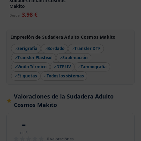
Sudadera Infantil Cosmos
Makito
3,98 €
Desde
Impresión de Sudadera Adulto Cosmos Makito
Serigrafía
Bordado
Transfer DTF
Transfer Plastisol
Sublimación
Vinilo Térmico
DTF UV
Tampografía
Etiquetas
Todos los sistemas
Valoraciones de la Sudadera Adulto
Cosmos Makito
-
de 5
0 valoraciónes