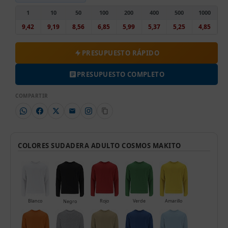
1
10
50
100
200
400
500
1000
9,42
9,19
8,56
6,85
5,99
5,37
5,25
4,85
PRESUPUESTO RÁPIDO
PRESUPUESTO COMPLETO
COMPARTIR
COLORES SUDADERA ADULTO COSMOS MAKITO
Blanco
Rojo
Verde
Amarillo
Negro