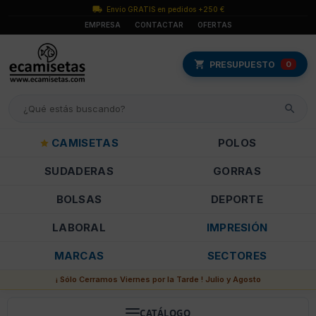
Envío GRATIS en pedidos +250 €
EMPRESA
CONTACTAR
OFERTAS
PRESUPUESTO
0
CAMISETAS
POLOS
SUDADERAS
GORRAS
BOLSAS
DEPORTE
LABORAL
IMPRESIÓN
MARCAS
SECTORES
¡ Sólo Cerramos Viernes por la Tarde ! Julio y Agosto
CATÁLOGO