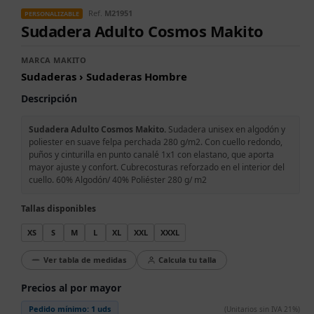
Ref.
M21951
PERSONALIZABLE
Sudadera Adulto Cosmos Makito
MARCA MAKITO
Sudaderas › Sudaderas Hombre
Descripción
Sudadera Adulto Cosmos Makito.
Sudadera unisex en algodón y
poliester en suave felpa perchada 280 g/m2. Con cuello redondo,
puños y cinturilla en punto canalé 1x1 con elastano, que aporta
mayor ajuste y confort. Cubrecosturas reforzado en el interior del
cuello. 60% Algodón/ 40% Poliéster 280 g/ m2
Tallas disponibles
XS
S
M
L
XL
XXL
XXXL
Ver tabla de medidas
Calcula tu talla
Precios al por mayor
Pedido mínimo:
1 uds
(Unitarios sin IVA 21%)