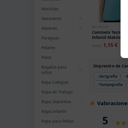
Mochilas
Neceseres
Ref. M22347
Neveras
Camiseta Tecnica
Infantil Makito
Paraguas
Cocker
1,15 €
Desde
Polares
Polos
Impresión de Ca
Regalos para
niños
Serigrafía
Ropa Colegios
Tampografía
Ropa de Trabajo
Ropa Deportiva
Valoracione
Ropa Infantil
5
Ropa para Peñas