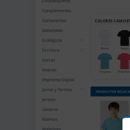
Chubasqueros
Complementos
Cortavientos
COLORES CAMISE
Delantales
Ecológicos
Blanco
Negro
Escritura
Gorras
Imanes
Turquesa
Rosa Fluo
Imprenta Digital
Jarras y Termos
PRODUCTOS RELAC
Jerseys
Llaveros
Maletas
Maletines