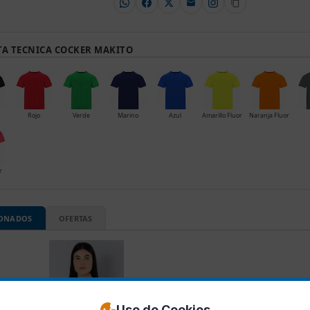
TA TECNICA COCKER MAKITO
Rojo
Verde
Marino
Azul
Amarillo Fluor
Naranja Fluor
r
IONADOS
OFERTAS
Uso de Cookies