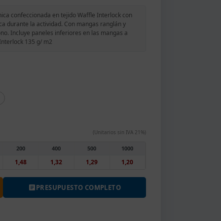
ca confeccionada en tejido Waffle Interlock con
sca durante la actividad. Con mangas ranglán y
no. Incluye paneles inferiores en las mangas a
 Interlock 135 g/ m2
(Unitarios sin IVA 21%)
200
400
500
1000
1,48
1,32
1,29
1,20
PRESUPUESTO COMPLETO