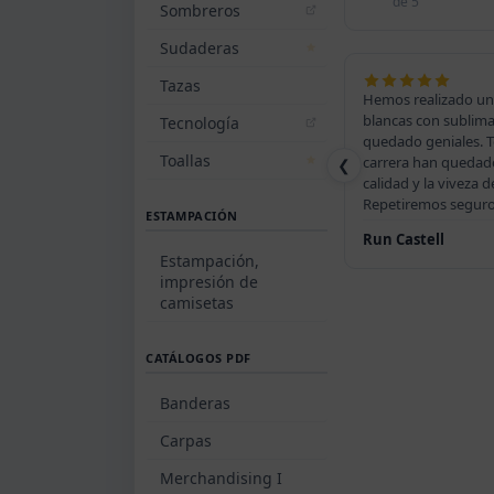
de 5
Sombreros
Sudaderas
Tazas
Hemos realizado un
blancas con sublim
Tecnología
quedado geniales. T
Toallas
carrera han quedad
❮
calidad y la viveza d
Repetiremos seguro
ESTAMPACIÓN
Run Castell
Estampación,
impresión de
camisetas
CATÁLOGOS PDF
Banderas
Carpas
Merchandising I