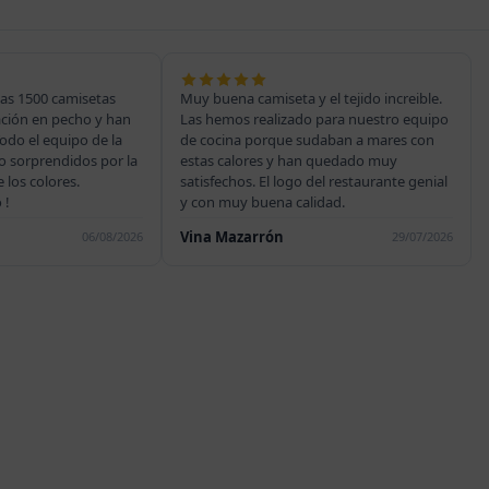
as 1500 camisetas
Muy buena camiseta y el tejido increible.
ación en pecho y han
Las hemos realizado para nuestro equipo
odo el equipo de la
de cocina porque sudaban a mares con
o sorprendidos por la
estas calores y han quedado muy
e los colores.
satisfechos. El logo del restaurante genial
 !
y con muy buena calidad.
Vina Mazarrón
06/08/2026
29/07/2026