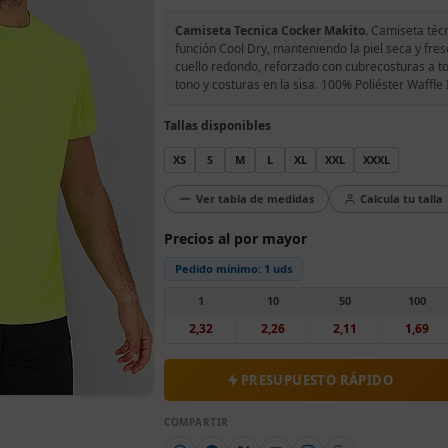
Camiseta Tecnica Cocker Makito.
Camiseta técni
función Cool Dry, manteniendo la piel seca y fre
cuello redondo, reforzado con cubrecosturas a to
tono y costuras en la sisa. 100% Poliéster Waffle
Tallas disponibles
XS
S
M
L
XL
XXL
XXXL
Ver tabla de medidas
Calcula tu talla
Precios al por mayor
Pedido mínimo:
1 uds
1
10
50
100
2,32
2,26
2,11
1,69
PRESUPUESTO RÁPIDO
COMPARTIR