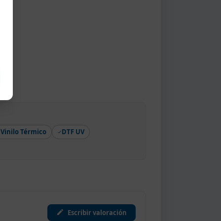
Vinilo Térmico
DTF UV
Escribir valoración