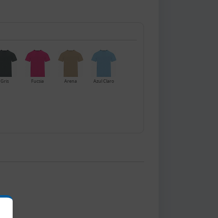
Gris
Fucsia
Arena
Azul Claro