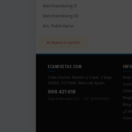
Merchandising II
Merchandising III
Art. Publicitario
★ Déjanos tu opinión
ECAMISETAS.COM
INF
Calle Doctor Ramón y Cajal, 2 Bajo
Empr
30850 TOTANA (Murcia) Spain
Cont
Ofer
968 421 618
Rega
Tuka Publicidad, S.L. - CIF: B73554164
Blog
¿Cóm
Cond