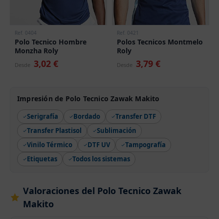
Ref. 0404
Ref. 0421
Polo Tecnico Hombre
Polos Tecnicos Montmelo
Monzha Roly
Roly
3,02 €
3,79 €
Desde
Desde
Impresión de Polo Tecnico Zawak Makito
Serigrafía
Bordado
Transfer DTF
Transfer Plastisol
Sublimación
Vinilo Térmico
DTF UV
Tampografía
Etiquetas
Todos los sistemas
Valoraciones del Polo Tecnico Zawak
Makito