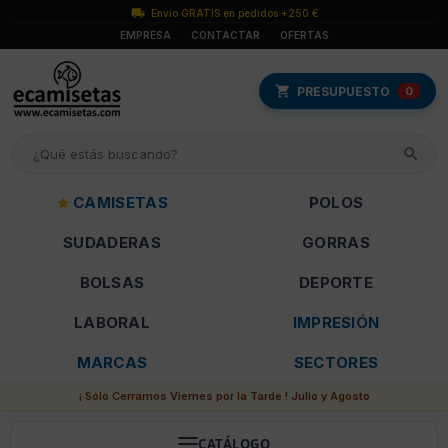
Envío GRATIS en pedidos +250 €
EMPRESA
CONTACTAR
OFERTAS
PRESUPUESTO
0
CAMISETAS
POLOS
SUDADERAS
GORRAS
BOLSAS
DEPORTE
LABORAL
IMPRESIÓN
MARCAS
SECTORES
¡ Sólo Cerramos Viernes por la Tarde ! Julio y Agosto
CATÁLOGO