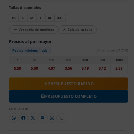
Tallas disponibles
XS
S
M
L
XL
XXL
Ver tabla de medidas
Calcula tu talla
Precios al por mayor
Pedido mínimo:
1 uds
(Unitarios sin IVA 21%)
1
50
100
200
400
500
1000
5,59
5,08
4,07
3,56
3,19
3,12
2,88
PRESUPUESTO RÁPIDO
PRESUPUESTO COMPLETO
COMPARTIR