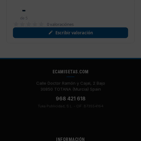
-
de 5
0 valoraciónes
Escribir valoración
ECAMISETAS.COM
Calle Doctor Ramón y Cajal, 2 Bajo
30850 TOTANA (Murcia) Spain
968 421 618
Tuka Publicidad, S.L. - CIF: B73554164
INFORMACIÓN