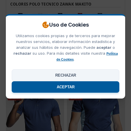
COLORES POLO TECNICO ZAWAK MAKITO
Uso de Cookies
Utilizamos cookies propias y de terceros para mejorar
Marino
Blanco
Negro
Rojo
Gris
nuestros servicios, elaborar información estadística y
analizar sus hábitos de navegación. Puede
aceptar
o
rechazar
su uso. Para más detalles visite nuestra
Política
.
de Cookies
Azul
RECHAZAR
OFERTAS
ACEPTAR
OFERTA
OFERTA