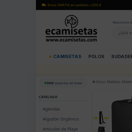
Envío GRATIS en pedidos +250 €
Mayorísta d
CAMISETAS
POLOS
SUDADE
Inicio
Maletas
Malet
3909
usuarios en línea
CATÁLOGO
Agendas
Algodón Orgánico
Articulos de Playa