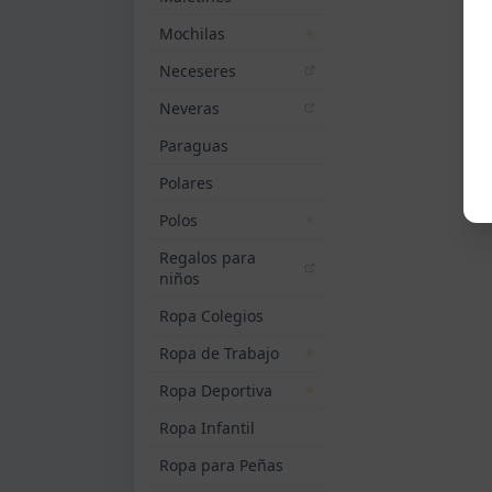
Mochilas
Neceseres
Neveras
Paraguas
Polares
Polos
Regalos para
niños
Ropa Colegios
Ropa de Trabajo
Ropa Deportiva
Ropa Infantil
Ropa para Peñas