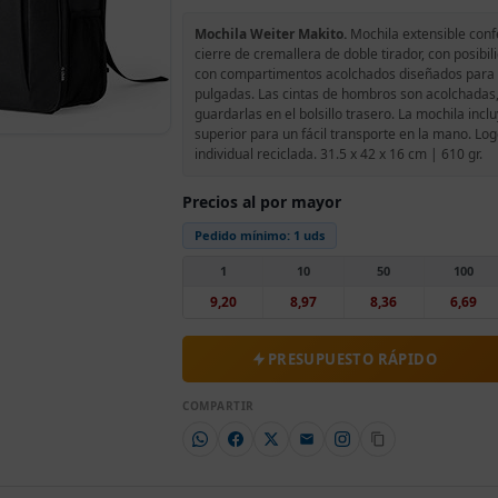
Mochila Weiter Makito.
Mochila extensible conf
cierre de cremallera de doble tirador, con posibil
con compartimentos acolchados diseñados para ta
pulgadas. Las cintas de hombros son acolchadas,
guardarlas en el bolsillo trasero. La mochila inclu
superior para un fácil transporte en la mano. Lo
individual reciclada. 31.5 x 42 x 16 cm | 610 gr.
Precios al por mayor
Pedido mínimo:
1 uds
1
10
50
100
9,20
8,97
8,36
6,69
PRESUPUESTO RÁPIDO
COMPARTIR