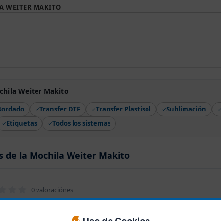
A WEITER MAKITO
chila Weiter Makito
Bordado
Transfer DTF
Transfer Plastisol
Sublimación
Etiquetas
Todos los sistemas
s de la Mochila Weiter Makito
0 valoraciónes
Uso de Cookies