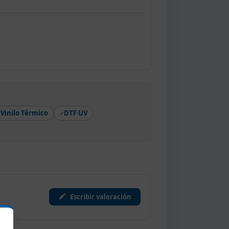
Vinilo Térmico
DTF UV
Escribir valoración