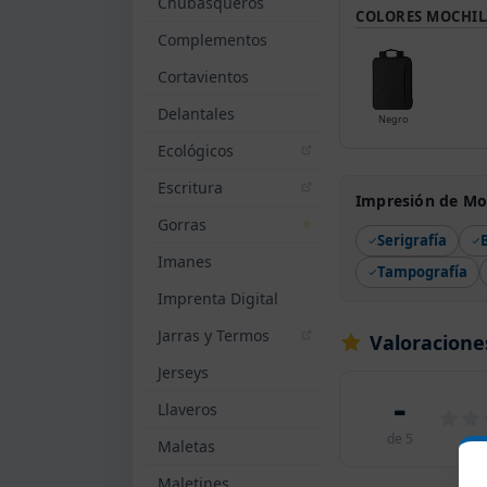
Chubasqueros
COLORES MOCHIL
Complementos
Cortavientos
Delantales
Negro
Ecológicos
Escritura
Impresión de Mo
Gorras
Serigrafía
Imanes
Tampografía
Imprenta Digital
Jarras y Termos
Valoracione
Jerseys
-
Llaveros
de 5
Maletas
Maletines