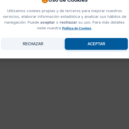
Utilizamos cookies propias y de terceros para mejorar nuestros
servicios, elaborar información estadística y analizar sus hábitos de
navegación. Puede
aceptar
o
rechazar
su uso. Para más detalles
visite nuestra
.
Política de Cookies
RECHAZAR
ACEPTAR