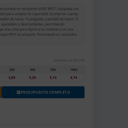
eccionada en resistente 600D RPET. Equipada con
idad para ampliar la capacidad. Su interior cuenta
blet de hasta 10 pulgadas y portátil de hasta 15
 ajustables y desmontables, permitiendo
ye una cinta para fijarla a las maletas y un asa
gotipo RPET en etiqueta. Presentado en una bolsa
(Unitarios sin IVA 21%)
200
400
500
1000
5,85
5,24
5,13
4,74
PRESUPUESTO COMPLETO