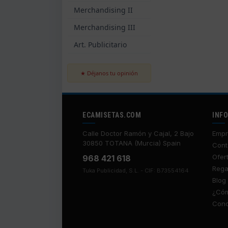
Merchandising II
Merchandising III
Art. Publicitario
★ Déjanos tu opinión
ECAMISETAS.COM
INF
Calle Doctor Ramón y Cajal, 2 Bajo
Empr
30850 TOTANA (Murcia) Spain
Cont
Ofer
968 421 618
Rega
Tuka Publicidad, S.L. - CIF: B73554164
Blog
¿Cóm
Cond