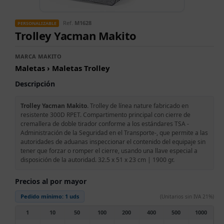
Ref.
M1628
PERSONALIZABLE
Trolley Yacman Makito
MARCA MAKITO
Maletas › Maletas Trolley
Descripción
Trolley Yacman Makito.
Trolley de línea nature fabricado en
resistente 300D RPET. Compartimento principal con cierre de
cremallera de doble tirador conforme a los estándares TSA -
Administración de la Seguridad en el Transporte-, que permite a las
autoridades de aduanas inspeccionar el contenido del equipaje sin
tener que forzar o romper el cierre, usando una llave especial a
disposición de la autoridad. 32.5 x 51 x 23 cm | 1900 gr.
Precios al por mayor
Pedido mínimo:
1 uds
(Unitarios sin IVA 21%)
1
10
50
100
200
400
500
1000