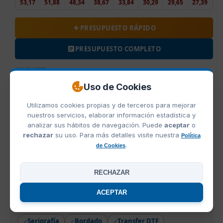
53,17
51,88
48,34
38,67
33,84
30,29
29,65
27,39
PRESUPUESTO RÁPIDO
PRESUPUESTO COMPLETO
COMPARTIR
Uso de Cookies
Utilizamos cookies propias y de terceros para mejorar
nuestros servicios, elaborar información estadística y
COLORES TROLLEY YACMAN MAKITO
analizar sus hábitos de navegación. Puede
aceptar
o
rechazar
su uso. Para más detalles visite nuestra
Política
.
de Cookies
Gris
RECHAZAR
ACEPTAR
Impresión de Trolley Yacman Makito
Serigrafía
Bordado
Transfer DTF