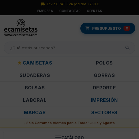
Envío GRATIS en pedidos +250 €
EMPRESA
CONTACTAR
OFERTAS
PRESUPUESTO
0
CAMISETAS
POLOS
SUDADERAS
GORRAS
BOLSAS
DEPORTE
LABORAL
IMPRESIÓN
MARCAS
SECTORES
¡ Sólo Cerramos Viernes por la Tarde ! Julio y Agosto
CATÁLOGO