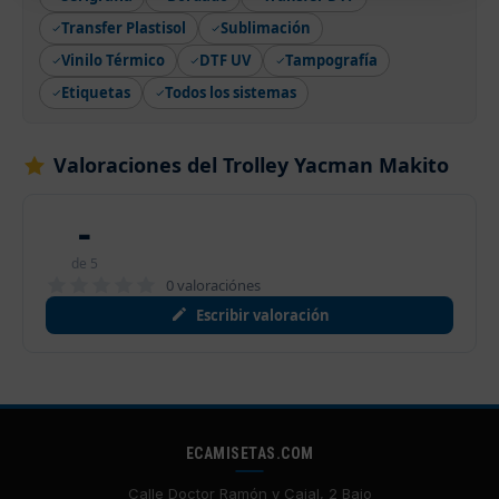
Transfer Plastisol
Sublimación
Vinilo Térmico
DTF UV
Tampografía
Etiquetas
Todos los sistemas
Valoraciones del Trolley Yacman Makito
-
de 5
0 valoraciónes
Escribir valoración
ECAMISETAS.COM
Calle Doctor Ramón y Cajal, 2 Bajo