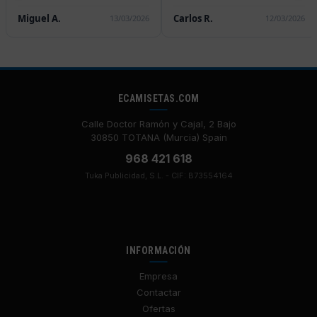
os R.
Marta F.
Laura
12/03/2026
15/10/2025
ECAMISETAS.COM
Calle Doctor Ramón y Cajal, 2 Bajo
30850 TOTANA (Murcia) Spain
968 421 618
Tuka Publicidad, S.L. - CIF: B73554164
INFORMACIÓN
Empresa
Contactar
Ofertas