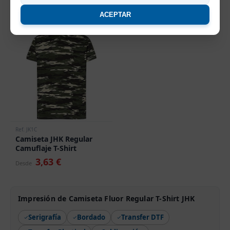
1,75 €
2,33 €
Desde
Desde
ACEPTAR
Ref. JK1C
Camiseta JHK Regular
Camuflaje T-Shirt
3,63 €
Desde
Impresión de Camiseta Fluor Regular T-Shirt JHK
Serigrafía
Bordado
Transfer DTF