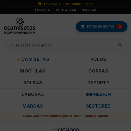
Envío GRATIS en pedidos +250 €
EMPRESA
CONTACTAR
OFERTAS
PRESUPUESTO
0
CAMISETAS
POLOS
MOCHILAS
GORRAS
BOLSAS
DEPORTE
LABORAL
IMPRESIÓN
MARCAS
SECTORES
¡ Sólo Cerramos Viernes por la Tarde ! Julio y Agosto
CATÁLOGO