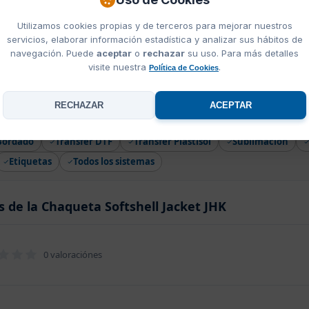
Utilizamos cookies propias y de terceros para mejorar nuestros
l
servicios, elaborar información estadística y analizar sus hábitos de
K
navegación. Puede
aceptar
o
rechazar
su uso. Para más detalles
visite nuestra
.
Política de Cookies
RECHAZAR
ACEPTAR
queta Softshell Jacket JHK
Bordado
Transfer DTF
Transfer Plastisol
Sublimación
Etiquetas
Todos los sistemas
s de la Chaqueta Softshell Jacket JHK
0 valoraciónes