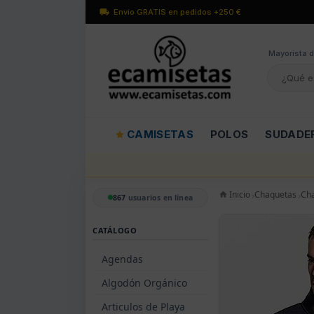
Envío GRATIS en pedidos +250 €
Mayorísta d
CAMISETAS
POLOS
SUDADE
Inicio
Chaquetas
Cha
867
usuarios en línea
CATÁLOGO
Agendas
Algodón Orgánico
Articulos de Playa