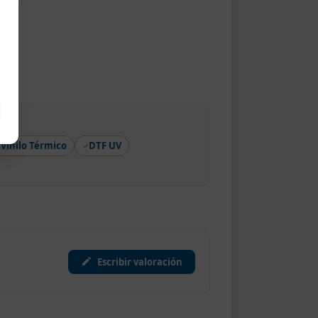
Vinilo Térmico
DTF UV
Escribir valoración