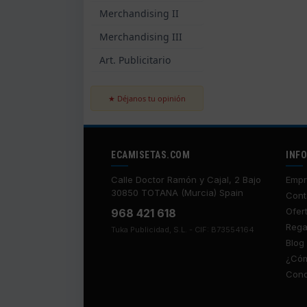
Merchandising II
Merchandising III
Art. Publicitario
★ Déjanos tu opinión
ECAMISETAS.COM
INF
Calle Doctor Ramón y Cajal, 2 Bajo
Empr
30850 TOTANA (Murcia) Spain
Cont
Ofer
968 421 618
Rega
Tuka Publicidad, S.L. - CIF: B73554164
Blog
¿Cóm
Cond