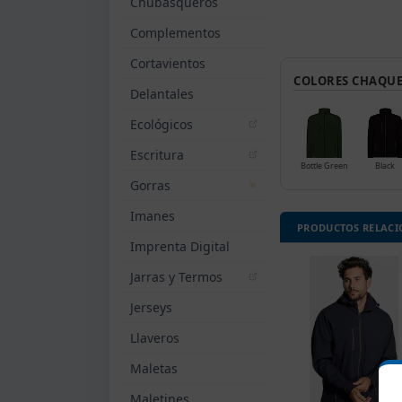
Chubasqueros
Complementos
Cortavientos
COLORES CHAQUET
Delantales
Ecológicos
Escritura
Bottle Green
Black
Gorras
Imanes
PRODUCTOS RELAC
Imprenta Digital
Jarras y Termos
Jerseys
Llaveros
Maletas
Maletines