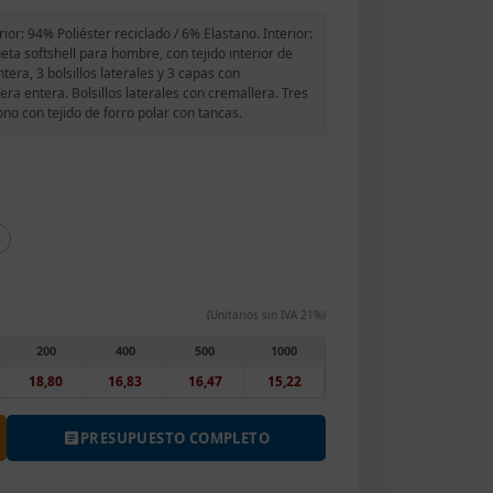
or: 94% Poliéster reciclado / 6% Elastano. Interior:
ta softshell para hombre, con tejido interior de
era, 3 bolsillos laterales y 3 capas con
a entera. Bolsillos laterales con cremallera. Tres
no con tejido de forro polar con tancas.
(Unitarios sin IVA 21%)
200
400
500
1000
18,80
16,83
16,47
15,22
PRESUPUESTO COMPLETO