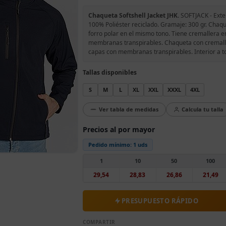
Chaqueta Softshell Jacket JHK.
SOFTJACK - Exteri
100% Poliéster reciclado. Gramaje: 300 gr. Chaque
forro polar en el mismo tono. Tiene cremallera ent
membranas transpirables. Chaqueta con cremaller
capas con membranas transpirables. Interior a to
Tallas disponibles
S
M
L
XL
XXL
XXXL
4XL
Ver tabla de medidas
Calcula tu talla
Precios al por mayor
Pedido mínimo:
1 uds
1
10
50
100
29,54
28,83
26,86
21,49
PRESUPUESTO RÁPIDO
COMPARTIR