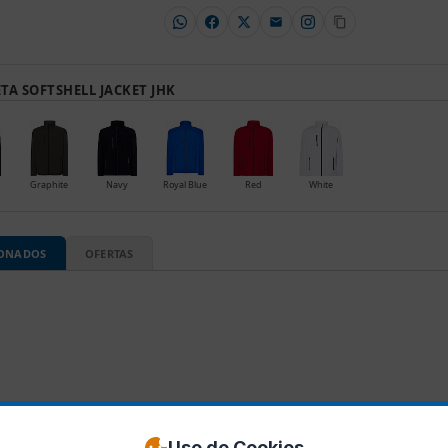
A SOFTSHELL JACKET JHK
Graphite
Navy
Royal Blue
Red
White
IONADOS
OFERTAS
Uso de Cookies