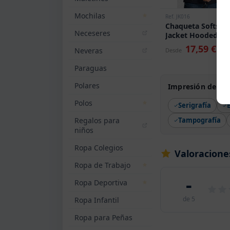
Mochilas
Ref. JK016
Chaqueta Softshel
Neceseres
Jacket Hooded JH
17,59 €
Neveras
Desde
Paraguas
Polares
Impresión de Cha
Polos
Serigrafía
Regalos para
Tampografía
niños
Ropa Colegios
Valoracione
Ropa de Trabajo
-
Ropa Deportiva
de 5
Ropa Infantil
Ropa para Peñas