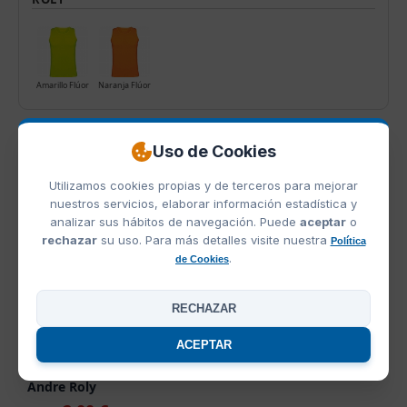
Amarillo Flúor
Naranja Flúor
PRODUCTOS RELACIONADOS
OFERTAS
Uso de Cookies
Utilizamos cookies propias y de terceros para mejorar
nuestros servicios, elaborar información estadística y
analizar sus hábitos de navegación. Puede
aceptar
o
rechazar
su uso. Para más detalles visite nuestra
Política
.
de Cookies
RECHAZAR
ACEPTAR
Ref. 0350
Camiseta Tecnica Tirantes
Andre Roly