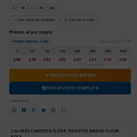
S
M
L
XL
XXL
Ver tabla de medidas
Calcula tu talla
Precios al por mayor
Pedido mínimo:
1 uds
(Unitarios sin IVA 21%)
1
10
50
100
200
400
500
1000
3,88
3,78
3,52
2,82
2,47
2,21
2,16
2,00
PRESUPUESTO RÁPIDO
PRESUPUESTO COMPLETO
COMPARTIR
COLORES CAMISETA FLÚOR TIRANTES ANDRE FLUOR
ROLY