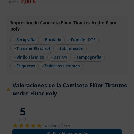
2,00 €
Desde
Impresión de Camiseta Flúor Tirantes Andre Fluor
Roly
Serigrafía
Bordado
Transfer DTF
Transfer Plastisol
Sublimación
Vinilo Térmico
DTF UV
Tampografía
Etiquetas
Todos los sistemas
Valoraciones de la Camiseta Flúor Tirantes
Andre Fluor Roly
5
de 5
4 valoraciónes
Escribir valoración