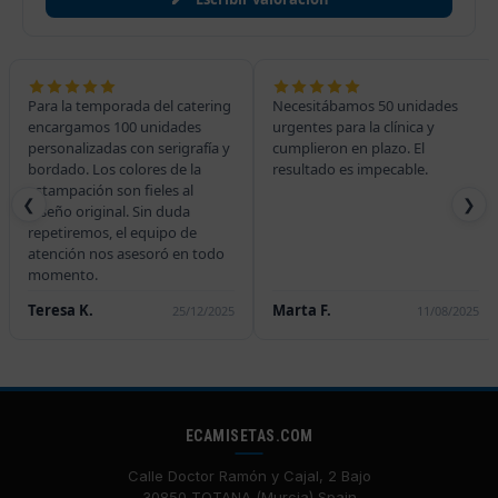
 la temporada del catering
Necesitábamos 50 unidades
Perfe
argamos 100 unidades
urgentes para la clínica y
del c
onalizadas con serigrafía y
cumplieron en plazo. El
compo
ado. Los colores de la
resultado es impecable.
perfe
mpación son fieles al
❮
❯
ño original. Sin duda
tiremos, el equipo de
ción nos asesoró en todo
ento.
esa K.
Marta F.
Franc
25/12/2025
11/08/2025
ECAMISETAS.COM
Calle Doctor Ramón y Cajal, 2 Bajo
30850 TOTANA (Murcia) Spain