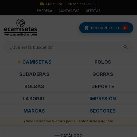
Envío GRATIS en pedidos +250 €
EMPRESA
CONTACTAR
OFERTAS
PRESUPUESTO
0
CAMISETAS
POLOS
SUDADERAS
GORRAS
BOLSAS
DEPORTE
LABORAL
IMPRESIÓN
MARCAS
SECTORES
¡ Sólo Cerramos Viernes por la Tarde ! Julio y Agosto
CATÁLOGO